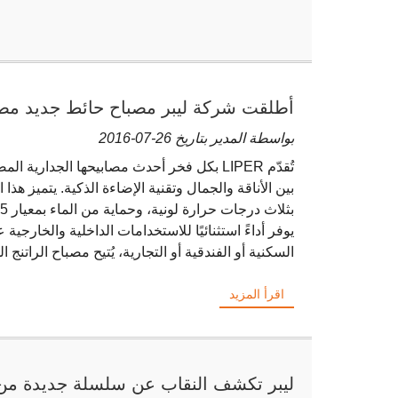
أطلقت شركة ليبر مصباح حائط جديد مصنو
تعديل درجة حرارة اللون بثلاثة ألوان
بواسطة المدير بتاريخ 26-07-2016
تُقدّم LIPER بكل فخر أحدث مصابيحها الجداري
بين الأناقة والجمال وتقنية الإضاءة الذكية. يتميز هذا ا
يوفر أداءً استثنائيًا للاستخدامات الداخلية والخارجية
السكنية أو الفندقية أو التجارية، يُتيح مصباح الراتنج 
اقرأ المزيد
ليبر تكشف النقاب عن سلسلة جديدة من