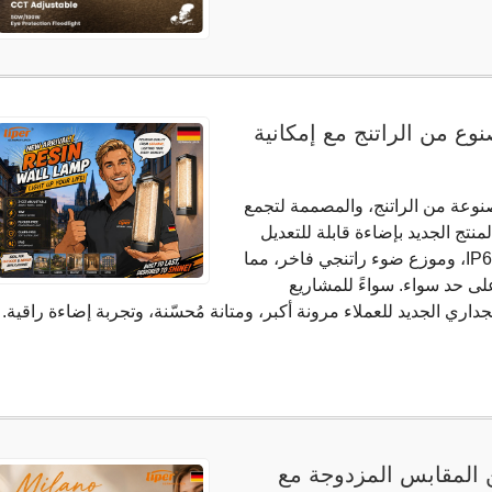
ع من الراتنج مع إمكانية
ة المصنوعة من الراتنج، والمصممة لتجمع
لمنتج الجديد بإضاءة قابلة للتعديل
بثلاث درجات حرارة لونية، وحماية من الماء بمعيار IP65، وموزع ضوء راتنجي فاخر، مما
 على حد سواء. سواءً للمشاريع
الجداري الجديد للعملاء مرونة أكبر، ومتانة مُحسّنة، وتجربة إضاءة راقية.
 المقابس المزدوجة مع