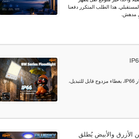
المستقبلي. هذا الطلب المتكرر دفعنا
ٍ مدهش.
إطلاق جديد: كشاف إضاءة خارجي مقاوم للماء بمعيار IP66، بغطاء مزدوج قابل للتبديل،
باللونين الأزرق والأبيض يُطلق