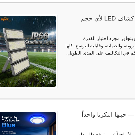
إطلاق العنان لرؤيتك: كيفية اختيار أفضل كشاف LED لأي حجم
سب لأي مشروع يتجاوز مجرد اختيار القدرة
رونة، والصيانة، وقابلية التوسع، كلها
حكم في التكاليف على المدى الطويل.
حينها ابتكرنا واحداً
يلاً واحداً غير متوقع ظل يظهر