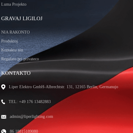
Luma Projekto
GRAVAJ LIGILOJ
NIA RAKONTO
Produktoj
Kontaktu nin
Regularo pri privateco
KONTAKTO
Liper Elektro GmbH-Albrechtstr. 131, 12165 Berlin, Germanujo
TEL: +49 176 13482883
admin@liperlighting.com
86 18815189080