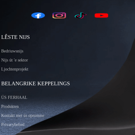
LÊSTE NIJS
Bedriuwsnijs
Nijs út 'e sektor
Ljochtenprojekt
BELANGRIKE KEPPELINGS
ÚS FERHAAL
Produkten
Kontakt mei ús opnimme
Privacybelied