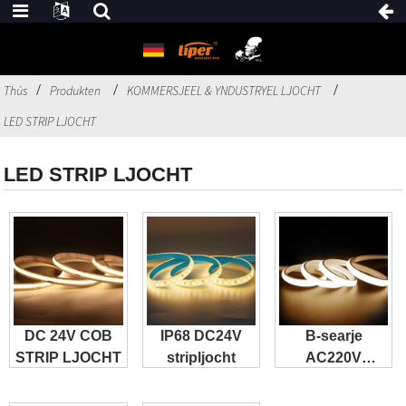
Thús
Produkten
KOMMERSJEEL & YNDUSTRYEL LJOCHT
LED STRIP LJOCHT
LED STRIP LJOCHT
DC 24V COB
IP68 DC24V
B-searje
STRIP LJOCHT
stripljocht
AC220V
stripljocht