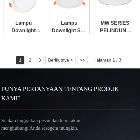
Lampu
Lampu
MW SERIES
Downlight
Downlight Seri
PELINDUNG
Aluminium Cor
EWS
MATA
Seri AS - IP44
DOWNLIGHT
PERTAMA
1
2
3
Berikutnya >
>>
Halaman 1 / 3
PUNYA PERTANYAAN TENTANG PRODUK
KAMI?
Silakan tinggalkan pesan dan kami akan
menghubungi Anda sesegera mungkin.