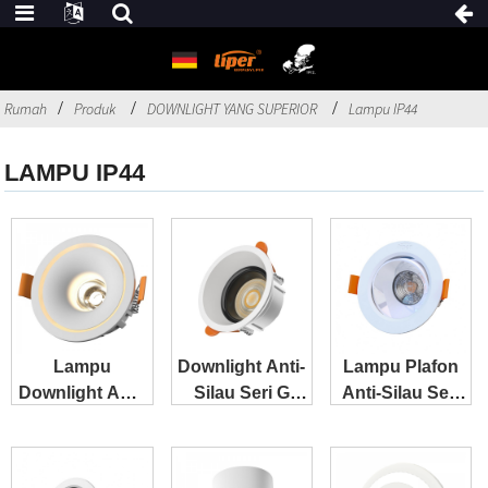
Rumah
Produk
DOWNLIGHT YANG SUPERIOR
Lampu IP44
LAMPU IP44
Lampu
Downlight Anti-
Lampu Plafon
Downlight Anti-
Silau Seri G
Anti-Silau Seri
Silau Liper Seri
Generasi
G Generasi ke-2
G dengan
Pertama
Pencahayaan