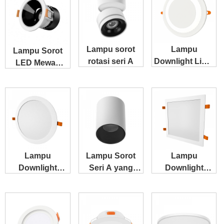
Samping
Lampu sorot
Lampu
Lampu Sorot
rotasi seri A
Downlight Liper
LED Mewah
EWT
Seri H
Lampu
Lampu Sorot
Lampu
Downlight
Seri A yang
Downlight
Bulat Liper LS
Dipasang di
Persegi Liper
Permukaan
LS