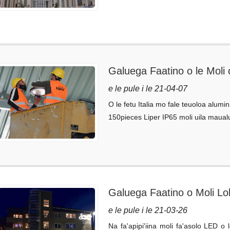
Galuega Faatino o le Moli 
Tutotonu
e le pule i le 21-04-07
O le fetu Italia mo fale teuoloa alumi
150pieces Liper IP65 moli uila maua
Galuega Faatino o Moli Lo
e le pule i le 21-03-26
Na fa'apipi'iina moli fa'asolo LED o 