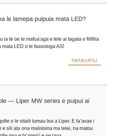
a uma le lamepa puipuia mata LED?
 ia te oe le mafua'aga e tele ai tagata e filifilia
a mata LED o le faasologa AS!
FAITAU ATILI
ole — Liper MW series e puipui ai
ie o le sitaili tumau lea a Liper. E faʻavae i
li e sili atu ona maloloina ma lelei, na matou
ofie ona e faʻapipiʻi e oe lava.