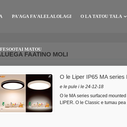
A
PA'AGA FA'ALELALOLAGI
O LA TATOU TALA
FESOOTAI MATOU
LUEGA FAATINO MOLI
O le Liper IP65 MA series 
le Amepasa
e le pule i le 24-12-18
O le MA series surfaced mounted
LIPER. O le Classic e tumau pea