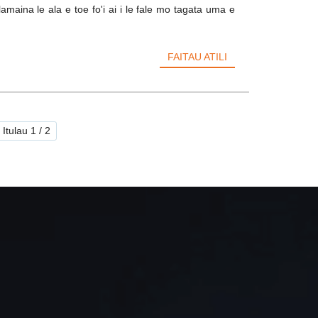
maina le ala e toe fo'i ai i le fale mo tagata uma e
FAITAU ATILI
Itulau 1 / 2