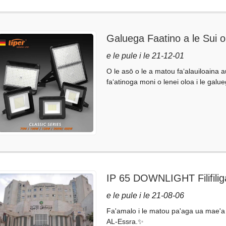
Galuega Faatino a le Sui o 
Ituaiga X
e le pule i le 21-12-01
O le asō o le a matou faʻalauiloaina auil
faʻatinoga moni o lenei oloa i le galue
IP 65 DOWNLIGHT Filifilig
Lotoa o Paka
e le pule i le 21-08-06
Fa'amalo i le matou pa'aga ua mae'a o
AL-Essra.✨