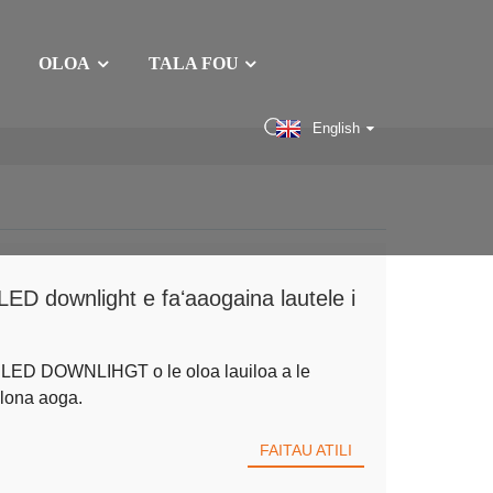
OLOA
TALA FOU
English
LED downlight e faʻaaogaina lautele i
 LED DOWNLIHGT o le oloa lauiloa a le
 lona aoga.
FAITAU ATILI