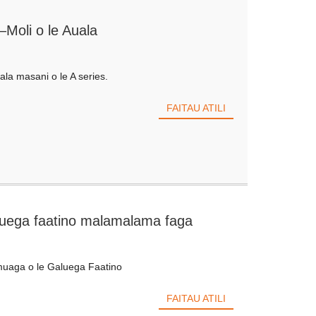
—Moli o le Auala
ala masani o le A series.
FAITAU ATILI
luega faatino malamalama faga
uaga o le Galuega Faatino
FAITAU ATILI