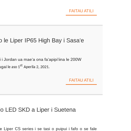
FAITAU ATILI
o le Liper IP65 High Bay i Sasaʻe
ni i Jordan ua maeʻa ona faʻapipiʻiina le 200W
st
luga
i le aso 1
Aperila 2, 2021.
FAITAU ATILI
lo LED SKD a Liper i Suetena
le Liper CS series i se tasi o puipui i fafo o se fale