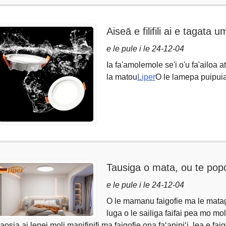
Aiseā e filifili ai e tagat
e le pule i le 24-12-04
Ia fa'amolemole se'i o'u fa'ailoa atu
la matou
Liper
O le lamepa puipui
Tausiga o mata, ou te pop
mata i lalo o le moli
e le pule i le 24-12-04
O le mamanu faigofie ma le matagof
luga o le sailiga faifai pea mo mo
aosia ai lenei moli manifinifi ma faigofie ona faʻapipiʻi, lea e faig