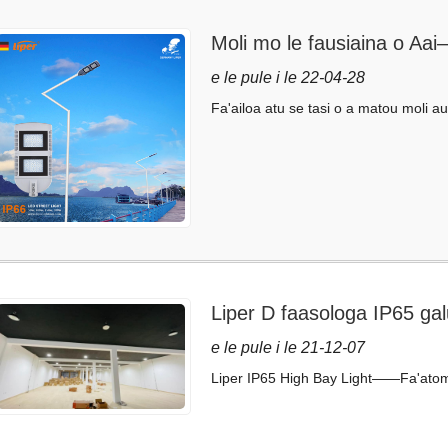
Moli mo le fausiaina o Aai
e le pule i le 22-04-28
Fa'ailoa atu se tasi o a matou moli au
Liper D faasologa IP65 ga
maualuga
e le pule i le 21-12-07
Liper IP65 High Bay Light——Fa'atom