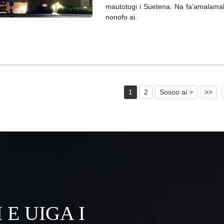
mautotogi i Suetena. Na fa'amalamala
nonofo ai.
1
2
Sosoo ai >
>>
I E UIGA I