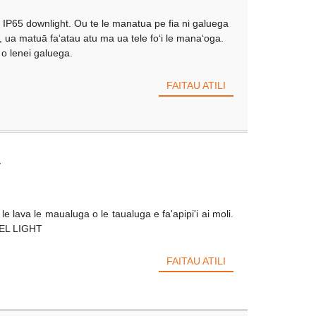
IP65 downlight. Ou te le manatua pe fia ni galuega
ht, ua matuā faʻatau atu ma ua tele foʻi le manaʻoga.
i o lenei galuega.
FAITAU ATILI
T
 le lava le maualuga o le taualuga e fa'apipi'i ai moli.
ANEL LIGHT
FAITAU ATILI