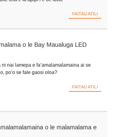
FAITAU ATILI
amalama o le Bay Maualuga LED
a ni nai lamepa e faʻamalamalamaina ai se
o, poʻo se fale gaosi oloa?
FAITAU ATILI
a'amalamalamaina o le malamalama e