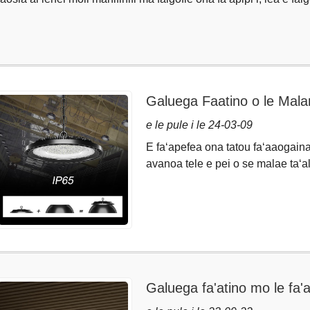
Galuega Faatino o le Mal
Faasologa BS
e le pule i le 24-03-09
E faʻapefea ona tatou faʻaaogain
avanoa tele e pei o se malae taʻal
Galuega fa'atino mo le f
le susu i le IP65