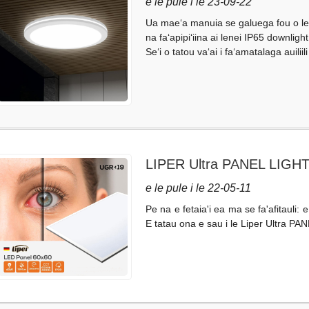
e le pule i le 23-09-22
Ua maeʻa manuia se galuega fou o le 
na faʻapipiʻiina ai lenei IP65 downlig
Seʻi o tatou vaʻai i faʻamatalaga auiliil
LIPER Ultra PANEL LIGH
e le pule i le 22-05-11
Pe na e fetaia'i ea ma se fa'afitauli: e
E tatau ona e sau i le Liper Ultra P