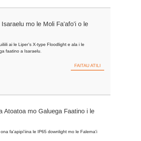
Isaraelu mo le Moli Fa'afo'i o le
iili ai le Liper's X-type Floodlight e ala i le
ga faatino a Isaraelu.
FAITAU ATILI
a Atoatoa mo Galuega Faatino i le
na fa'apipi'iina le IP65 downlight mo le Falema'i