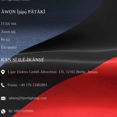
ÀWỌN Ìjápọ̀ PÀTÀKÌ
ÌTÀN WA
Àwọn ọjà
Pe wa
Ètò ìpamọ́
KAN SÍ ILÉ-ÌKÀNṢẸ́
Liper Elektro GmbH-Albrechtstr. 131, 12165 Berlin, Jẹmánì
Foonu: +49 176 13482883
admin@liperlighting.com
86 18815189080