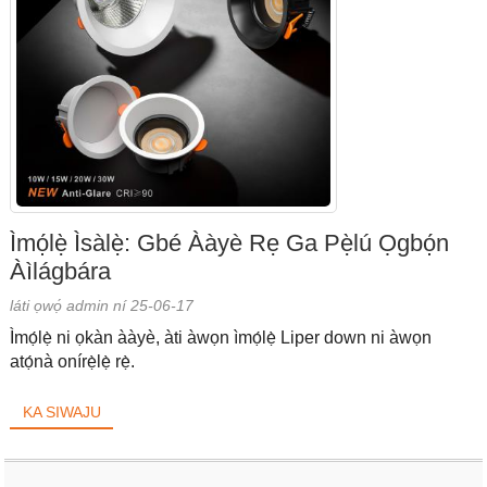
Ìmọ́lẹ̀ Ìsàlẹ̀: Gbé Ààyè Rẹ Ga Pẹ̀lú Ọgbọ́n
Àìlágbára
láti ọwọ́ admin ní 25-06-17
Ìmọ́lẹ̀ ni ọkàn ààyè, àti àwọn ìmọ́lẹ̀ Liper down ni àwọn
atọ́nà onírẹ̀lẹ̀ rẹ̀.
KA SIWAJU