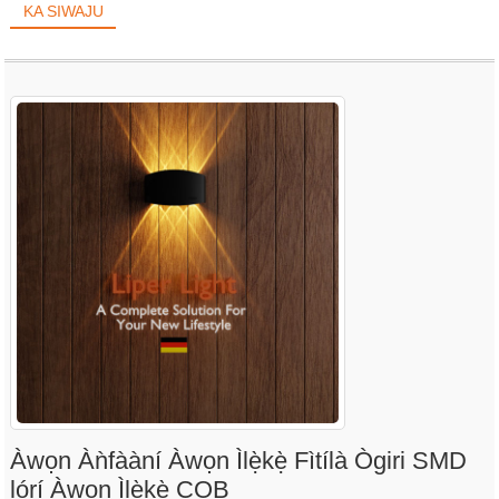
KA SIWAJU
Àwọn Àǹfààní Àwọn Ìlẹ̀kẹ̀ Fìtílà Ògiri SMD
lórí Àwọn Ìlẹ̀kẹ̀ COB