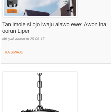
Tan imọlẹ si ojo iwaju alawọ ewe: Awọn ina
oorun Liper
láti ọwọ́ admin ní 25-06-17
KA SIWAJU