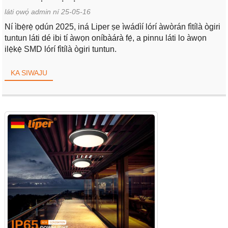
láti ọwọ́ admin ní 25-05-16
Ní ìbẹ̀rẹ̀ ọdún 2025, iná Liper ṣe ìwádìí lórí àwòrán fìtílà ògiri
tuntun láti dé ibi tí àwọn oníbàárà fẹ́, a pinnu láti lo àwọn
ilẹ̀kẹ̀ SMD lórí fìtílà ògiri tuntun.
KA SIWAJU