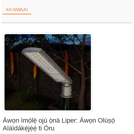
KA SIWAJU
Àwọn ìmọ́lẹ̀ ojú ọ̀nà Liper: Àwọn Olùṣọ́
Aláìdákẹ́jẹ́ẹ́ ti Òru