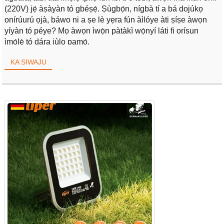
(220V) jẹ́ àṣàyàn tó gbéṣẹ́. Ṣùgbọ́n, nígbà tí a bá dojúkọ
onírúurú ọjà, báwo ni a ṣe lè yẹra fún àìlóye àti ṣíṣe àwọn
yíyàn tó péye? Mọ àwọn ìwọ̀n pàtàkì wọ̀nyí láti fi orísun
ìmọ́lẹ̀ tó dára jùlọ pamọ́.
KA SIWAJU