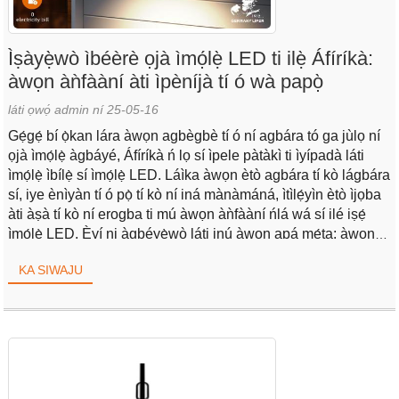
Ìṣàyẹ̀wò ìbéèrè ọjà ìmọ́lẹ̀ LED ti ilẹ̀ Áfíríkà:
àwọn àǹfààní àti ìpèníjà tí ó wà papọ̀
láti ọwọ́ admin ní 25-05-16
Gẹ́gẹ́ bí ọ̀kan lára ​​àwọn agbègbè tí ó ní agbára tó ga jùlọ ní
ọjà ìmọ́lẹ̀ àgbáyé, Áfíríkà ń lọ sí ìpele pàtàkì ti ìyípadà láti
ìmọ́lẹ̀ ìbílẹ̀ sí ìmọ́lẹ̀ LED. Láìka àwọn ètò agbára tí kò lágbára
sí, iye ènìyàn tí ó pọ̀ tí kò ní iná mànàmáná, ìtìlẹ́yìn ètò ìjọba
àti àṣà tí kò ní erogba ti mú àwọn àǹfààní ńlá wá sí ilé iṣẹ́
ìmọ́lẹ̀ LED. Èyí ni àgbéyẹ̀wò láti inú àwọn apá mẹ́ta: àwọn
ohun tí ń fa ìbéèrè, àwọn ohun tí ó wùn ọjà àti àwọn ìpèníjà
KA SIWAJU
ọjà.