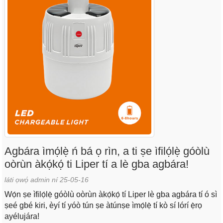
Agbára ìmọ́lẹ̀ ń bá ọ rìn, a ti ṣe ìfilọ́lẹ̀ góòlù
oòrùn àkọ́kọ́ ti Liper tí a lè gba agbára!
láti ọwọ́ admin ní 25-05-16
Wọ́n ṣe ìfilọ́lẹ̀ góòlù oòrùn àkọ́kọ́ tí Liper lè gba agbára tí ó sì
ṣeé gbé kiri, èyí tí yóò tún ṣe àtúnṣe ìmọ́lẹ̀ tí kò sí lórí ẹ̀rọ
ayélujára!