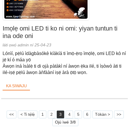
Imọlẹ omi LED ti ko ni omi: yiyan tuntun ti
ina ode oni
láti ọwọ́ admin ní 25-04-23
Lónìí, pẹ̀lú ìdàgbàsókè kíákíá ti ìmọ̀-ẹ̀rọ ìmọ́lẹ̀, omi LED kò ní
jẹ́ kí ó máa yọ́
Àwọn iná ìsàlẹ̀ ti di ọjà pàtàkì ní àwọn ẹ̀ka ilé, ti ìṣòwò àti ti
ilé-iṣẹ́ pẹ̀lú àwọn àǹfààní iṣẹ́ àrà ọ̀tọ̀ wọn.
KA SIWAJU
<<
< Ti tẹ́lẹ̀
1
2
3
4
5
6
Tókàn >
>>
Ojú ìwé 3/8