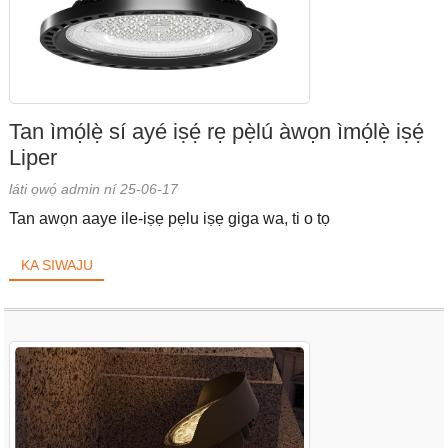
Tan ìmọ́lẹ̀ sí ayé iṣẹ́ rẹ pẹ̀lú àwọn ìmọ́lẹ̀ iṣẹ́
Liper
láti ọwọ́ admin ní 25-06-17
Tan awọn aaye ile-iṣẹ pẹlu iṣẹ giga wa, ti o tọ
KA SIWAJU