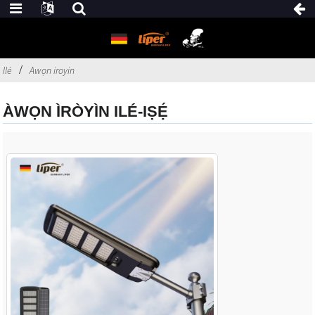
Ilé
Awọn iroyin
ÀWỌN ÌRÒYÌN ILÉ-IṢẸ́