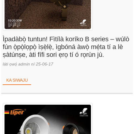
Ìpadàbọ̀ tuntun! Fìtílà koríko B series – wúlò
fún ọ̀pọ̀lọpọ̀ ìṣẹ̀lẹ̀, ìgbóná àwọ̀ mẹ́ta tí a lè
ṣàtúnṣe, àti fífi sori ẹrọ tí ó rọrùn jù.
láti ọwọ́ admin ní 25-06-17
KA SIWAJU