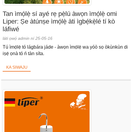
Tan ìmọ́lẹ̀ sí ayé rẹ pẹ̀lú àwọn ìmọ́lẹ̀ omi
Liper: Ṣe àtúnṣe ìmọ́lẹ̀ àti ìgbẹ́kẹ̀lé tí kò
láfiwé
láti ọwọ́ admin ní 25-05-16
Tú ìmọ́lẹ̀ tó lágbára jáde - àwọn ìmọ́lẹ̀ wa yóò sọ òkùnkùn di
iṣẹ́ ọnà tó ń tàn síta.
KA SIWAJU