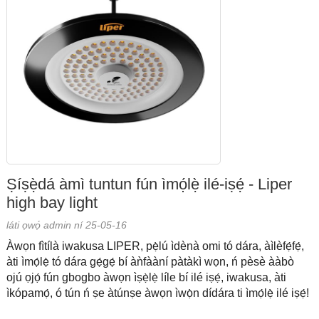
Ṣíṣẹ̀dá àmì tuntun fún ìmọ́lẹ̀ ilé-iṣẹ́ - Liper
high bay light
láti ọwọ́ admin ní 25-05-16
Àwọn fìtílà iwakusa LIPER, pẹ̀lú ìdènà omi tó dára, àìlèfẹ́fẹ́,
àti ìmọ́lẹ̀ tó dára gẹ́gẹ́ bí àǹfààní pàtàkì wọn, ń pèsè ààbò
ojú ọjọ́ fún gbogbo àwọn ìṣẹ̀lẹ̀ líle bí ilé iṣẹ́, iwakusa, àti
ìkópamọ́, ó tún ń ṣe àtúnṣe àwọn ìwọ̀n dídára ti ìmọ́lẹ̀ ilé iṣẹ́!