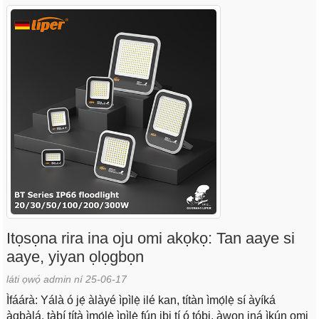
Itọsọna rira ina oju omi akọkọ: Tan aaye si
aaye, yiyan ọlọgbọn
láti ọwọ́ admin ní 25-06-17
Ìfáárà: Yálà ó jẹ́ àlàyé ìpìlẹ̀ ilé kan, títàn ìmọ́lẹ̀ sí àyíká
àgbàlá, tàbí títà ìmọ́lẹ̀ ìpìlẹ̀ fún ibi tí ó tóbi, àwọn iná ìkún omi