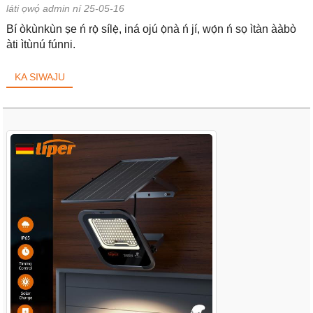
láti ọwọ́ admin ní 25-05-16
Bí òkùnkùn ṣe ń rọ̀ sílẹ̀, iná ojú ọ̀nà ń jí, wọ́n ń sọ ìtàn ààbò
àti ìtùnú fúnni.
KA SIWAJU