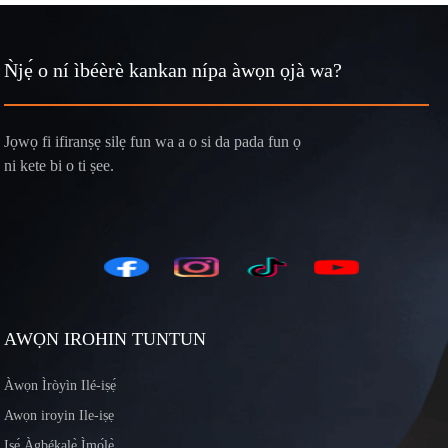
Ǹjẹ́ o ní ìbéèrè kankan nípa àwọn ọjà wa?
Jọwọ fi ifiranṣẹ silẹ fun wa a o si da pada fun ọ
ni kete bi o ti ṣee.
AWỌN IROHIN TUNTUN
Àwọn Ìròyìn Ilé-iṣẹ́
Awọn iroyin Ile-iṣẹ
Iṣẹ́ Àgbékalẹ̀ Ìmọ́lẹ̀