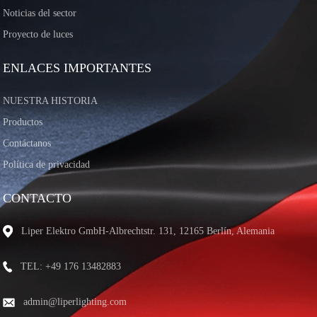
Noticias del sector
Proyecto de luces
ENLACES IMPORTANTES
NUESTRA HISTORIA
Productos
Contáctanos
Política de privacidad
CONTACTO
Liper Elektro GmbH-Albrechtstr. 131, 12165 Berlín, Alemania
TEL: +49 176 13482883
admin@liperlighting.com