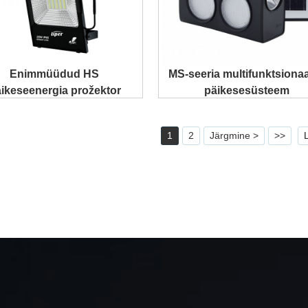
Enimmüüdud HS
MS-seeria multifunktsiona
ikeseenergia prožektor
päikesesüsteem
1
2
Järgmine >
>>