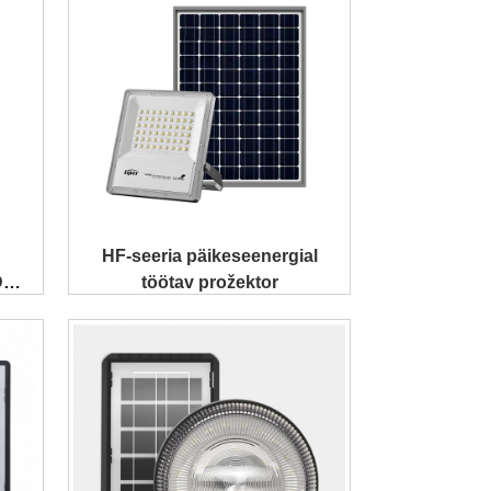
HF-seeria päikeseenergial
D
töötav prožektor