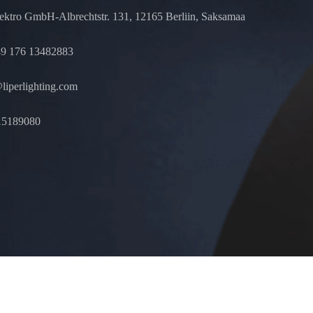
lektro GmbH-Albrechtstr. 131, 12165 Berliin, Saksamaa
9 176 13482883
iperlighting.com
15189080