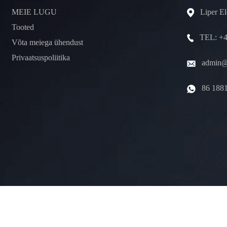
MEIE LUGU
Liper E
Tooted
TEL: +4
Võta meiega ühendust
Privaatsuspoliitika
admin@l
86 188