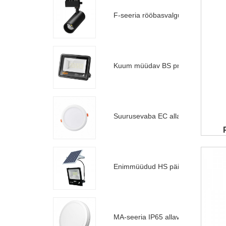
F-seeria rööbasvalgusti
Kuum müüdav BS prožektor
Suurusevaba EC allavalgusti
Enimmüüdud HS päikeseenergia prožektor
MA-seeria IP65 allavalgusti II põlvkond