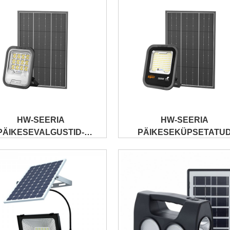
HW-SEERIA
HW-SEERIA
PÄIKESEVALGUSTID-
PÄIKESEKÜPSETATU
LÄÄTSED
KLAASPROŽEKTOR