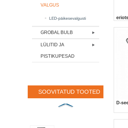
VALGUS
eriot
LED-päikesevalgusti
GROBAL BULB
LÜLITID JA
PISTIKUPESAD
SOOVITATUD TOOTED
D-see