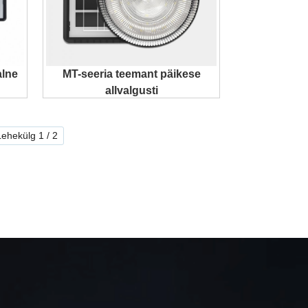
alne
MT-seeria teemant päikese
allvalgusti
Lehekülg 1 / 2