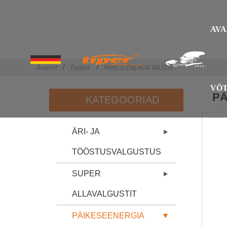
AV
Avaleht
Tooted
PÄIKESEENERGIA VALGUS
VÕT
PÄ
KATEGOORIAD
ÄRI- JA
TÖÖSTUSVALGUSTUS
SUPER
ALLAVALGUSTIT
PÄIKESEENERGIA