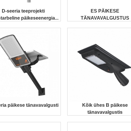
D-seeria teeprojekti
ES PÄIKESE
starbeline päikeseenergia...
TÄNAVAVALGUSTUS
ria päikese tänavavalgusti
Kõik ühes B päikese
tänavavalgustis