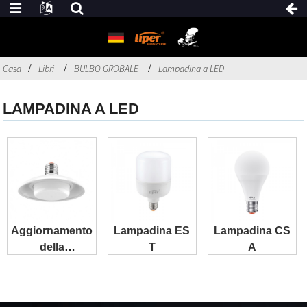
Casa
Libri
BULBO GROBALE
Lampadina a LED
LAMPADINA A LED
Aggiornamento
Lampadina ES
Lampadina CS
della
T
A
protezione
oculare con
lampadina T