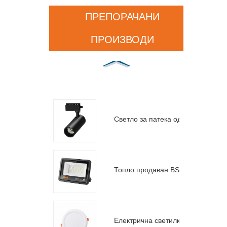
ПРЕПОРАЧАНИ
ПРОИЗВОДИ
Светло за патека од серијата F
Топло продаван BS рефлектор
Електрична светилка без големина