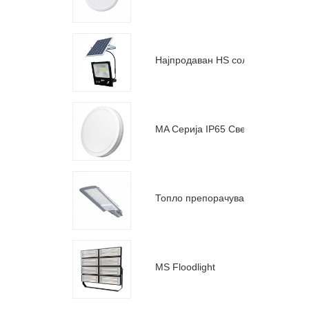
Најпродаван HS соларен рефлектор
MA Серија IP65 Светло за спуштање II генерација
Топло препорачувам C улично светло
MS Floodlight