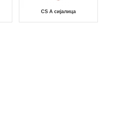
CS A сијалица