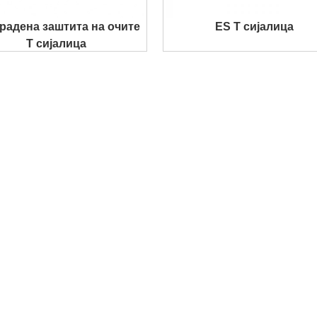
радена заштита на очите
ES T сијалица
T сијалица