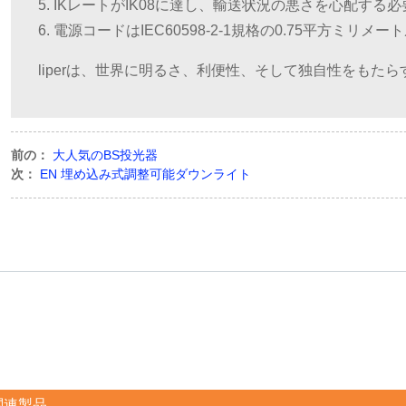
5. IKレートがIK08に達し、輸送状況の悪さを心配する
6. 電源コードはIEC60598-2-1規格の0.75平方ミリ
liperは、世界に明るさ、利便性、そして独自性をもた
前の：
大人気のBS投光器
次：
EN 埋め込み式調整可能ダウンライト
関連製品