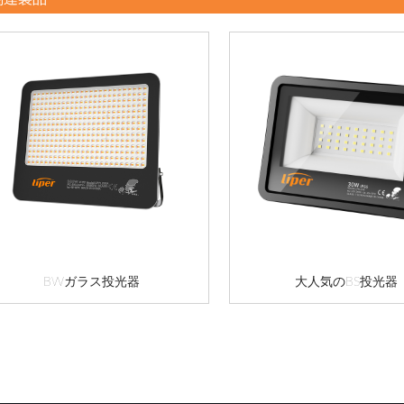
BWガラス投光器
大人気のBS投光器