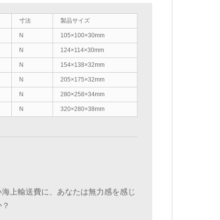
寸法
製品サイズ
N
105×100×30mm
N
124×114×30mm
N
154×138×32mm
N
205×175×32mm
N
280×258×34mm
N
320×280×38mm
い海上輸送費に、あなたは無力感を感じ
か？