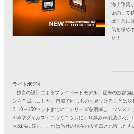
海上運賃
節約して
は非常に緊
気を緩め
た！
ライトボディ
1.独自の設計によるプライベートモデル。従来の放熱歯設
ンを作成しました。市場で同じものを見つけることは決
2. 10～150ワットまでの全シリーズを網羅し、ワンス
3.薄型ダイカストアルミニウムにより厚みが削減され、
大51%に達し、これは当社の現在の投光器と比較したも