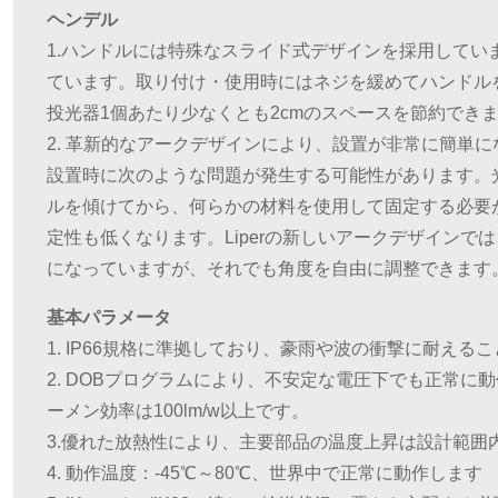
ヘンデル
1.ハンドルには特殊なスライド式デザインを採用してい
ています。取り付け・使用時にはネジを緩めてハンドル
投光器1個あたり少なくとも2cmのスペースを節約でき
2. 革新的なアークデザインにより、設置が非常に簡単
設置時に次のような問題が発生する可能性があります。
ルを傾けてから、何らかの材料を使用して固定する必要
定性も低くなります。Liperの新しいアークデザインで
になっていますが、それでも角度を自由に調整できます
基本パラメータ
1. IP66規格に準拠しており、豪雨や波の衝撃に耐える
2. DOBプログラムにより、不安定な電圧下でも正常に
ーメン効率は100lm/w以上です。
3.優れた放熱性により、主要部品の温度上昇は設計範囲
4. 動作温度：-45℃～80℃、世界中で正常に動作します