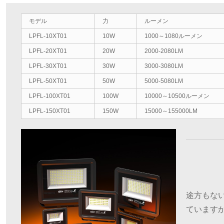
モデル
力
ルーメン
LPFL-10XT01
10W
1000～1080ルーメン
LPFL-20XT01
20W
2000-2080LM
LPFL-30XT01
30W
3000-3080LM
LPFL-50XT01
50W
5000-5080LM
LPFL-100XT01
100W
10000～10500ルーメン
LPFL-150XT01
150W
15000～155000LM
途方もな
ています