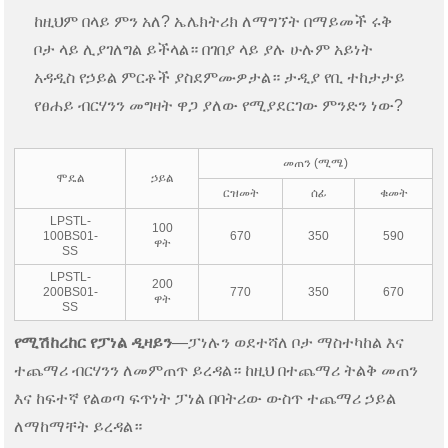
ከዚህም በላይ ምን አለ? ኤሌክትሪክ ለማግኘት በማይመች ሩቅ
ቦታ ላይ ሊያገለግል ይችላል። በገበያ ላይ ያሉ ሁሉም አይነት
አዳዲስ የኃይል ምርቶች ያስደምሙዎታል። ታዲያ የቢ ተከታታይ
የፀሐይ ብርሃንን መግዛት ዋጋ ያለው የሚያደርገው ምንድን ነው?
መጠን (ሚሜ)
ሞዴል
ኃይል
ርዝመት
ሰፊ
ቁመት
LPSTL-
100
100BS01-
670
350
590
ዋት
SS
LPSTL-
200
200BS01-
770
350
670
ዋት
SS
የሚሽከረከር የፓነል ዲዛይን
—ፓነሉን ወደተሻለ ቦታ ማስተካከል እና
ተጨማሪ ብርሃንን ለመምጠጥ ይረዳል። ከዚህ በተጨማሪ ትልቅ መጠን
እና ከፍተኛ የልወጣ ፍጥነት ፓነል በባትሪው ውስጥ ተጨማሪ ኃይል
ለማከማቸት ይረዳል።