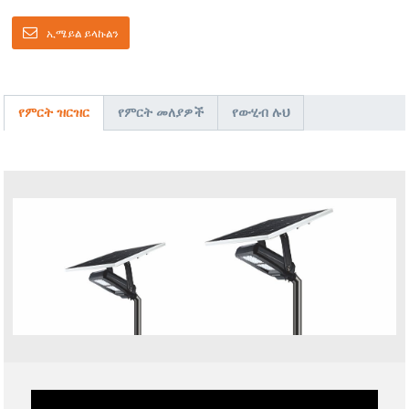
ኢሜይል ይላኩልን
የምርት ዝርዝር
የምርት መለያዎች
የውሂብ ሉህ