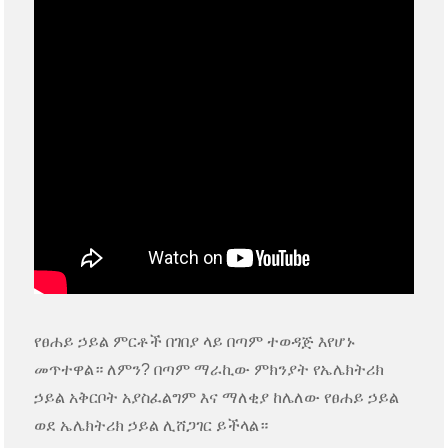
የፀሐይ ኃይል ምርቶች በገበያ ላይ በጣም ተወዳጅ እየሆኑ
መጥተዋል። ለምን? በጣም ማራኪው ምክንያት የኤሌክትሪክ
ኃይል አቅርቦት አያስፈልግም እና ማለቂያ ከሌለው የፀሐይ ኃይል
ወደ ኤሌክትሪክ ኃይል ሊሸጋገር ይችላል።