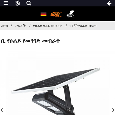
መነሻ
ምርቶች
የፀሐይ ኃይል መብራት
የ LED የፀሐይ ብርሃን
ቢ የፀሐይ የመንገድ መብራት