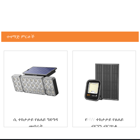
ተዛማጅ ምርቶች
ሲ ተከታታይ የፀሐይ ግድግዳ
የHW ተከታታይ የፀሐይ
መብራት
ብርሃን-ብርጭቆ