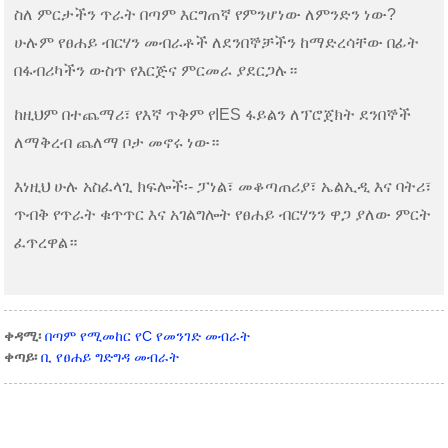
ስለ ምርታችን ጥራት በጣም እርግጠኛ የምንሆነው ለምንድን ነው?
ሁሉም የፀሐይ ብርሃን መብራቶች ለደንበኞቻችን ከማድረሳቸው በፊት
በፋብሪካችን ውስጥ የእርጅና ምርመራ ያደርጋሉ።
ከዚህም በተጨማሪ፣ የእኛ ጥቅም የIES ፋይልን ለፕሮጀክት ደንበኞች
ለማቅረብ ጨለማ ቦታ መኖሩ ነው።
እነዚህ ሁሉ አስፈላጊ ክፍሎች፡- ፓነል፣ መቆጣጠሪያ፣ ኤልኢዲ እና ባትሪ፣
ጥብቅ የጥራት ቁጥጥር እና አገልግሎት የፀሐይ ብርሃንን ዋጋ ያለው ምርት
ፈጥረዋል።
ቀዳሚ፡
በጣም የሚመከር የC የመንገድ መብራት
ቀጣይ፡
ቢ የፀሐይ ግድግዳ መብራት