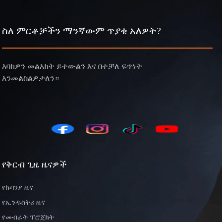
ስለ ምርቶቻችን ማንኛውም ጥያቄ አለዎት?
እባክዎን መልእክት ይተውልን እና በተቻለ ፍጥነት
እንመልስልዎታለን።
የቅርብ ጊዜ ዜናዎች
የኩባንያ ዜና
የኢንዱስትሪ ዜና
የመብራት ፕሮጀክት