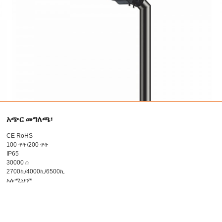
አጭር መግለጫ፡
CE RoHS
100 ዋት/200 ዋት
IP65
30000 ሰ
2700ኪ/4000ኪ/6500ኪ
አሉሚኒየም