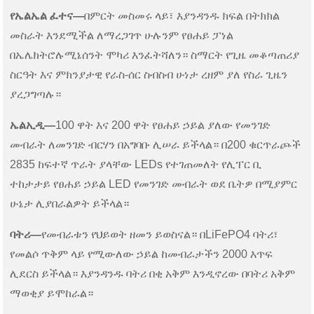
የኤልኤል ፈተና—
በምርት መስመሩ ላይ፣ እያንዳንዱ ክፍል በትክክል
መስራት እንደሚችል ለማረጋገጥ ሁሉንም የፀሐይ ፓነል
በኤሌክትሮሉሚኔሰንት ሞካሪ እንፈትሻለን። ስማርት የጊዜ መቆጣጠሪያ
ስርዓት እና ምክንያታዊ የራስ-ሰር ስብስብ ሁነታ ረዘም ያለ የስራ ጊዜን
ያረጋግጣሉ።
ኤልኢዲ—
100 ዋት እና 200 ዋት የፀሐይ ኃይል ያለው የመንገድ
መብራት ለመንገድ ብርሃን በአግባቡ ሊሠራ ይችላል። በ200 ቁርጥራጮች
2835 ከፍተኛ ጥራት ያላቸው LEDs የተገጠመለት የሊፐር ቢ
ተከታታይ የፀሐይ ኃይል LED የመንገድ መብራት ወደ ቤትዎ በሚያምር
ሁኔታ ሊያበራልዎት ይችላል።
ባትሪ—
የመብራቱን የህይወት ዘመን ይወስናል። በLiFePO4 ባትሪ፣
የመልሶ ጥቅም ላይ የሚውለው ኃይል ከመብራታችን 2000 እጥፍ
ሊደርስ ይችላል። እያንዳንዱ ባትሪ በቂ አቅም እንዲኖረው በባትሪ አቅም
ማወቂያ ይሞከራል።