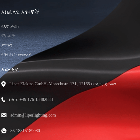
አስፈላጊ አገናኞች
የእኛ ታሪክ
ምርቶች
ያግኙን
የግላዊነት መመሪያ
እውቂያ
Liper Elektro GmbH-Albrechtstr. 131, 12165 በርሊን, ጀርመን
ስልክ: +49 176 13482883
admin@liperlighting.com
86 18815189080