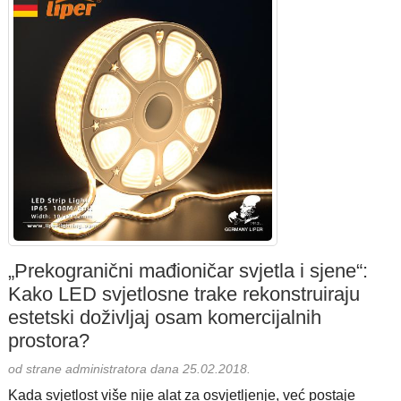
„Prekogranični mađioničar svjetla i sjene“:
Kako LED svjetlosne trake rekonstruiraju
estetski doživljaj osam komercijalnih
prostora?
od strane administratora dana 25.02.2018.
Kada svjetlost više nije alat za osvjetljenje, već postaje