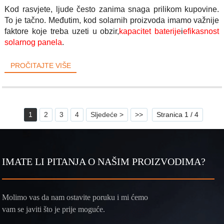
Kod rasvjete, ljude često zanima snaga prilikom kupovine.
To je tačno. Međutim, kod solarnih proizvoda imamo važnije
faktore koje treba uzeti u obzir,
kapacitet baterije
i
efikasnost
solarnog panela
.
PROČITAJTE VIŠE
1
2
3
4
Sljedeće >
>>
Stranica 1 / 4
IMATE LI PITANJA O NAŠIM PROIZVODIMA?
Molimo vas da nam ostavite poruku i mi ćemo
vam se javiti što je prije moguće.