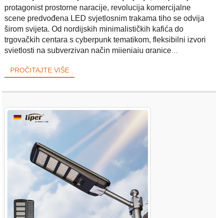
protagonist prostorne naracije, revolucija komercijalne
scene predvođena LED svjetlosnim trakama tiho se odvija
širom svijeta. Od nordijskih minimalističkih kafića do
trgovačkih centara s cyberpunk tematikom, fleksibilni izvori
svjetlosti na subverzivan način mijenjaju granice
komercijalne estetike.
PROČITAJTE VIŠE