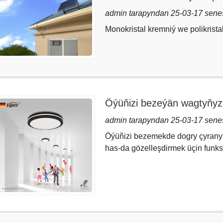
nädip saýlamaly?
admin tarapyndan 25-03-17 sene
Monokristal kremniý we polikrista
Öýüňizi bezeýän wagtyňyz
galýarsyňyzmy?
admin tarapyndan 25-03-17 sene
Öýüňizi bezemekde dogry çyrany 
has-da gözelleşdirmek üçin funksi