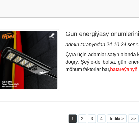
Gün energiýasy önümlerin
bermeli?
admin tarapyndan 24-10-24 sene
Çyra üçin adamlar satyn alanda k
dogry. Şeýle-de bolsa, gün ene
möhüm faktorlar bar,
batareýanyň
1
2
3
4
Indiki >
>>