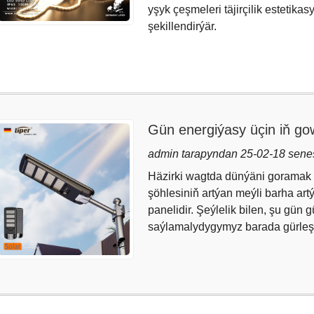
yşyk çeşmeleri täjirçilik estetika
şekillendirýär.
Gün energiýasy üçin iň go
admin tarapyndan 25-02-18 sene
Häzirki wagtda dünýäni goramak 
şöhlesiniň artýan meýli barha art
panelidir. Şeýlelik bilen, şu gün 
saýlamalydygymyz barada gürleşe