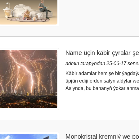
Näme üçin käbir çyralar ş
Çyralary nädip goramaly?
admin tarapyndan 25-06-17 sene
Käbir adamlar hemişe bir ýagdaý
üpjün edijilerden satyn aldylar w
Aslynda, bu bahanyň ýokarlanmag
Monokristal kremniý we pol