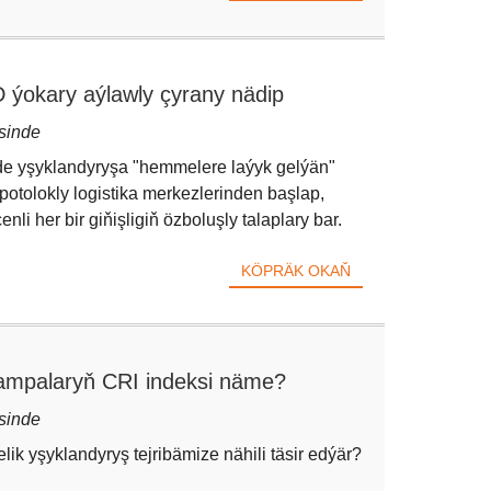
 ýokary aýlawly çyrany nädip
sinde
nde yşyklandyryşa "hemmelere laýyk gelýän"
potolokly logistika merkezlerinden başlap,
i her bir giňişligiň özboluşly talaplary bar.
KÖPRÄK OKAŇ
ampalaryň CRI indeksi näme?
sinde
ik yşyklandyryş tejribämize nähili täsir edýär?