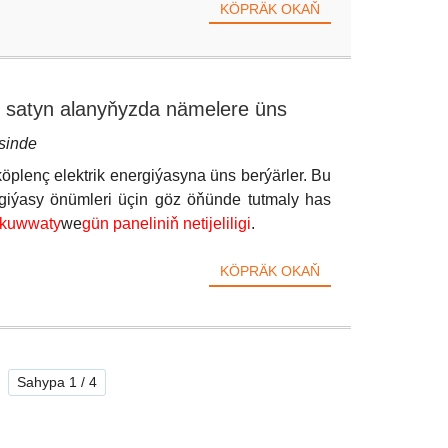
KÖPRÄK OKAŇ
i satyn alanyňyzda nämelere üns
sinde
öplenç elektrik energiýasyna üns berýärler. Bu
rgiýasy önümleri üçin göz öňünde tutmaly has
 kuwwaty
we
gün paneliniň netijeliligi
.
KÖPRÄK OKAŇ
Sahypa 1 / 4