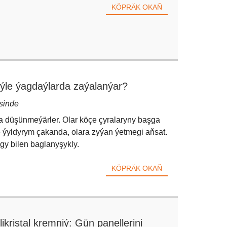
KÖPRÄK OKAŇ
eýle ýagdaýlarda zaýalanýar?
sinde
a düşünmeýärler. Olar köçe çyralaryny başga
e ýyldyrym çakanda, olara zyýan ýetmegi aňsat.
y bilen baglanyşykly.
KÖPRÄK OKAŇ
ikristal kremniý: Gün panellerini