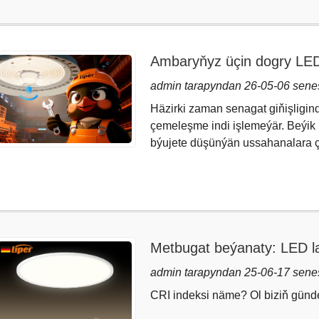
Ambaryňyz üçin dogry LED
saýlamaly?
admin tarapyndan 26-05-06 sene
Häzirki zaman senagat giňişligi
çemeleşme indi işlemeýär. Beýik 
býujete düşünýän ussahanalara çenl
Metbugat beýanaty: LED l
admin tarapyndan 25-06-17 sene
CRI indeksi näme? Ol biziň gündel