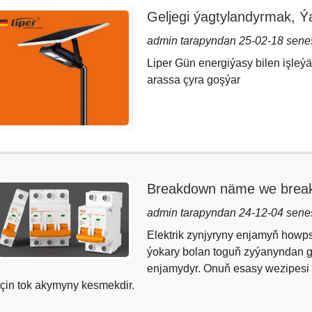
Geljegi ýagtylandyrmak, Ý
admin tarapyndan 25-02-18 sene
Liper Gün energiýasy bilen işleý
arassa çyra goşýar
Breakdown näme we break
bermeli?
admin tarapyndan 24-12-04 sene
Elektrik zynjyryny enjamyň howpsu
ýokary bolan toguň zyýanyndan g
enjamydyr. Onuň esasy wezipesi
çin tok akymyny kesmekdir.