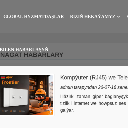
GLOBAL HYZMATDAŞLAR
BIZIŇ HEKAÝAMYZ
 BILEN HABARLAŞYŇ
ENAGAT HABARLARY
Kompýuter (RJ45) we Tele
Importçylar we potratçylar
admin tarapyndan 26-07-16 sene
Häzirki zaman giper baglanyşykl
tizlikli internet we howpsuz se
galýar.