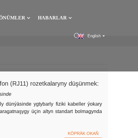
ÖNÜMLER
HABARLAR
English
fon (RJ11) rozetkalaryny düşünmek:
 üçin gollanma
sinde
y dünýäsinde ygtybarly fiziki kabeller ýokary
s aragatnaşygy üçin altyn standart bolmagynda
KÖPRÄK OKAŇ