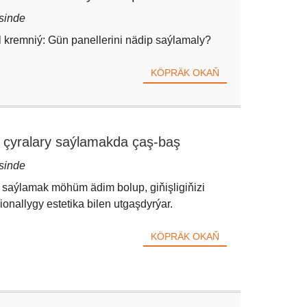
sinde
l kremniý: Gün panellerini nädip saýlamaly?
KÖPRÄK OKAŇ
 çyralary saýlamakda çaş-baş
sinde
saýlamak möhüm ädim bolup, giňişligiňizi
onallygy estetika bilen utgaşdyrýar.
KÖPRÄK OKAŇ