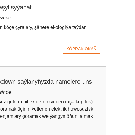
aşyl syýahat
sinde
än köçe çyralary, şähere ekologiýa taýdan
KÖPRÄK OKAŇ
down saýlanyňyzda nämelere üns
sinde
z göterip biljek derejesinden (aşa köp tok)
oramak üçin niýetlenen elektrik howpsuzlyk
 enjamlary goramak we ýangyn öňüni almak