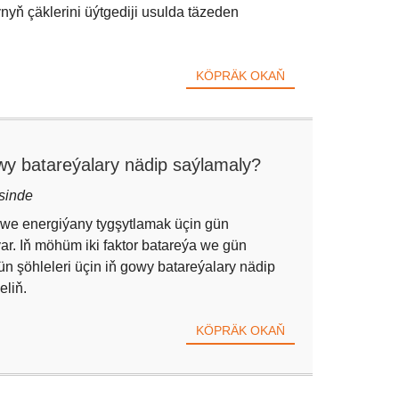
synyň çäklerini üýtgediji usulda täzeden
KÖPRÄK OKAŇ
wy batareýalary nädip saýlamaly?
sinde
we energiýany tygşytlamak üçin gün
ýar. Iň möhüm iki faktor batareýa we gün
gün şöhleleri üçin iň gowy batareýalary nädip
liň.
KÖPRÄK OKAŇ