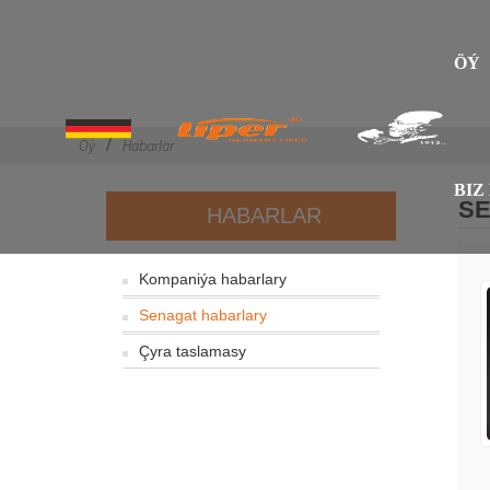
ÖÝ
Öý
Habarlar
BIZ
S
HABARLAR
Kompaniýa habarlary
Senagat habarlary
Çyra taslamasy