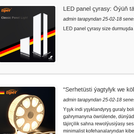
LED panel çyrasy: Öýüň t
admin tarapyndan 25-02-18 sene
LED panel çyrasy size durmuşda a
“Serhetüsti ýagtylyk we kö
sekiz söwda giňişliginiň este
admin tarapyndan 25-02-18 sene
döredýär?
Yşyk indi yşyklandyryş guraly bo
gahrymanyna öwrülende, dünýäde
täjirçilik sahna rewolýusiýasy s
minimalist kofehanalaryndan kib