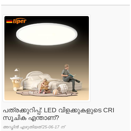
പത്രക്കുറിപ്പ്: LED വിളക്കുകളുടെ CRI
സൂചിക എന്താണ്?
അഡ്മിൻ എഴുതിയത് 25-06-17 ന്