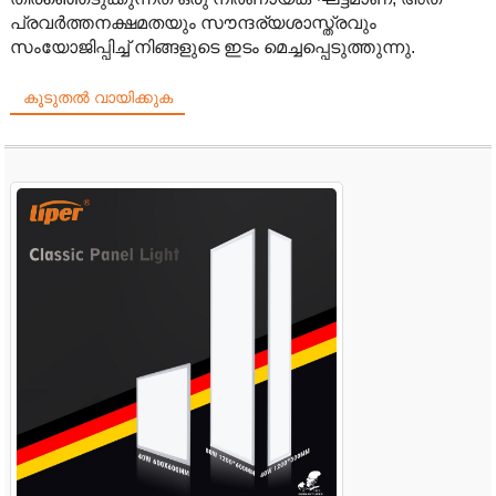
പ്രവർത്തനക്ഷമതയും സൗന്ദര്യശാസ്ത്രവും
സംയോജിപ്പിച്ച് നിങ്ങളുടെ ഇടം മെച്ചപ്പെടുത്തുന്നു.
കൂടുതൽ വായിക്കുക