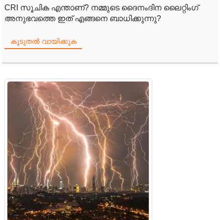
CRI സൂചിക എന്താണ്? നമ്മുടെ ദൈനംദിന ലൈറ്റിംഗ്
അനുഭവത്തെ ഇത് എങ്ങനെ ബാധിക്കുന്നു?
കൂടുതൽ വായിക്കുക