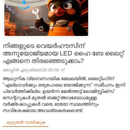
നിങ്ങളുടെ വെയർഹൗസിന്
അനുയോജ്യമായ LED ഹൈ ബേ ലൈറ്റ്
എങ്ങനെ തിരഞ്ഞെടുക്കാം?
അഡ്മിൻ എഴുതിയത് 26-05-06 ന്
ആധുനിക വ്യാവസായിക മേഖലയിൽ, ലൈറ്റിംഗിന്
"എല്ലാവർക്കും ഒരുപോലെ യോജിക്കുന്ന" സമീപനം ഇനി
പ്രവർത്തിക്കില്ല. ഉയർന്ന മേൽത്തട്ട് ലോജിസ്റ്റിക്സ്
സെന്ററുകൾ മുതൽ ബജറ്റ് അവബോധമുള്ള
വർക്ക്ഷോപ്പുകൾ വരെ, ഓരോ സ്ഥലത്തിനും
സവിശേഷമായ ആവശ്യകതകളുണ്ട്.
കൂടുതൽ വായിക്കുക