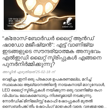
"ക്രോസ്-ബോർഡർ ലൈറ്റ് ആൻഡ്
ഷാഡോ മജീഷ്യൻ": എട്ട് വാണിജ്യ
ഇടങ്ങളുടെ സൗന്ദര്യാത്മക അനുഭവം
എൽഇഡി ലൈറ്റ് സ്ട്രിപ്പുകൾ എങ്ങനെ
പുനർനിർമ്മിക്കുന്നു?
അഡ്മിൻ എഴുതിയത് 25-02-18 ന്
വെളിച്ചം ഇനി ഒരു പ്രകാശ ഉപകരണമല്ല, മറിച്ച്
സ്ഥലകാല ആഖ്യാനത്തിന്റെ നായകനായി മാറുമ്പോൾ,
LED ലൈറ്റ് സ്ട്രിപ്പുകൾ നയിക്കുന്ന ഒരു വാണിജ്യ രംഗ
വിപ്ലവം ലോകമെമ്പാടും നിശബ്ദമായി നടക്കുന്നു.
നോർഡിക് മിനിമലിസ്റ്റ് കോഫി ഷോപ്പുകൾ മുതൽ
സൈബർപങ്ക് തീം ഷോപ്പിംഗ് മാളുകൾ വരെ, വഴക്കമുള്ള