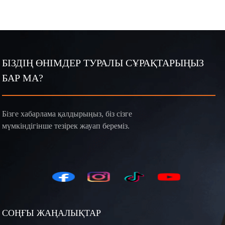
магниттік
шамдар
БІЗДІҢ ӨНІМДЕР ТУРАЛЫ СҰРАҚТАРЫҢЫЗ
БАР МА?
Бізге хабарлама қалдырыңыз, біз сізге
мүмкіндігінше тезірек жауап береміз.
СОҢҒЫ ЖАҢАЛЫҚТАР