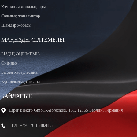
Компания жаңалықтары
Салалық жаңалықтар
Шамдар жобасы
МАҢЫЗДЫ СІЛТЕМЕЛЕР
БІЗДІҢ ӘҢГІМЕМІЗ
Өнімдер
Бізбен хабарласыңы
Құпиялылық саясаты
БАЙЛАНЫС
Liper Elektro GmbH-Albrechtstr. 131, 12165 Берлин, Германия
ТЕЛ: +49 176 13482883