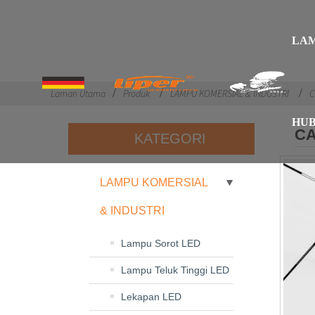
LA
Laman Utama
Produk
LAMPU KOMERSIAL & INDUSTRI
C
HUB
CA
KATEGORI
LAMPU KOMERSIAL
& INDUSTRI
Lampu Sorot LED
Lampu Teluk Tinggi LED
Lekapan LED