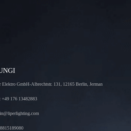
UNGI
r Elektro GmbH-Albrechtstr. 131, 12165 Berlin, Jerman
 +49 176 13482883
n@liperlighting.com
18815189080