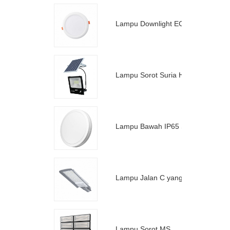
Lampu Downlight EC Saiz Percuma
Lampu Sorot Suria HS Paling Laris
Lampu Bawah IP65 Siri MA Generasi II
Lampu Jalan C yang Sangat Disyorkan
Lampu Sorot MS