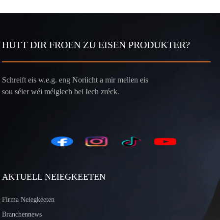
HUTT DIR FROEN ZU EISEN PRODUKTER?
Schreift eis w.e.g. eng Noriicht a mir mellen eis
sou séier wéi méiglech bei Iech zréck.
AKTUELL NEIEGKEETEN
Firma Neiegkeeten
Branchennews