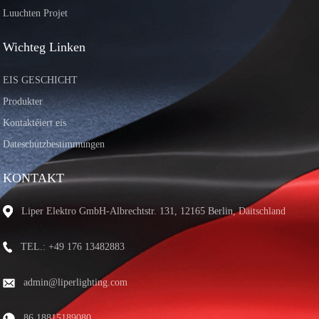
Luuchten Projet
Wichteg Linken
EIS GESCHICHT
Produkter
Kontaktéiert eis
Dateschutzbestimmungen
KONTAKT
Liper Elektro GmbH-Albrechtstr. 131, 12165 Berlin, Däitschland
TEL.: +49 176 13482883
admin@liperlighting.com
86 18815189080