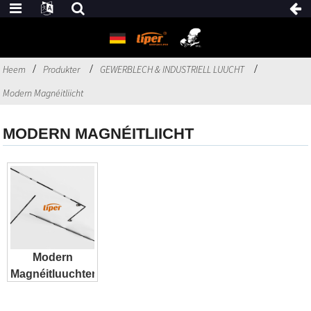
Heem
Produkter
GEWERBLECH & INDUSTRIELL LUUCHT
Modern Magnéitliicht
MODERN MAGNÉITLIICHT
Modern
Magnéitluuchten