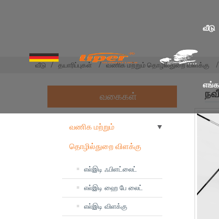
வீடு
வீடு
தயாரிப்புகள்
வணிக மற்றும் தொழில்துறை விளக்கு
எங்க
நவ
வகைகள்
வணிக மற்றும்
தொழில்துறை விளக்கு
எல்இடி ஃபிளட்லைட்
எல்இடி ஹை பே லைட்
எல்இடி விளக்கு