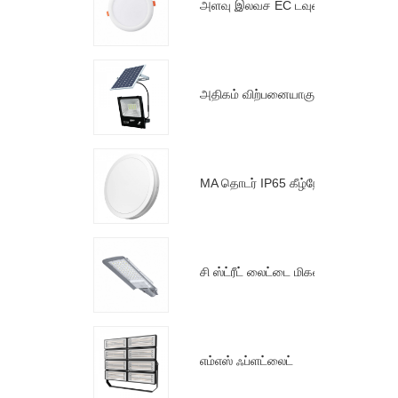
அளவு இலவச EC டவுன் லைட்
அதிகம் விற்பனையாகும் HS சோலார் ஃப்ளட்லைட்
MA தொடர் IP65 கீழ்நோக்கிய ஒளி இரண்டாம் தலைமுறை
சி ஸ்ட்ரீட் லைட்டை மிகவும் பரிந்துரைக்கிறேன்
எம்எஸ் ஃப்ளட்லைட்