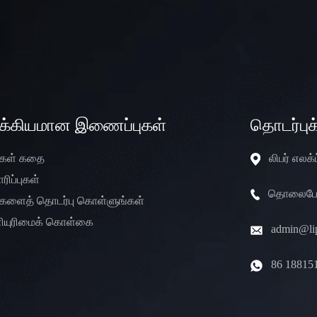
ுக்கியமான இணைப்புகள்
தொடர்புக
்கள் கதை
லிபர் எலக
ரிப்புகள்
தொலைபேசி
்களைத் தொடர்பு கொள்ளுங்கள்
ியுரிமைக் கொள்கை
admin@lip
86 18815