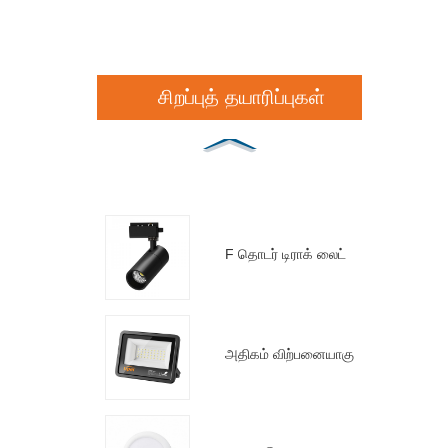
சிறப்புத் தயாரிப்புகள்
F தொடர் டிராக் லைட்
அதிகம் விற்பனையாகும் BS ஃப்ளட்லைட்