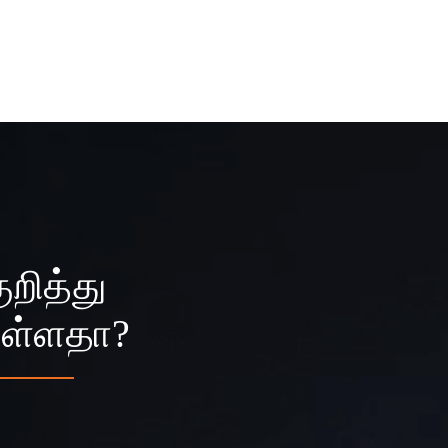
ுறித்து
உள்ளதா?