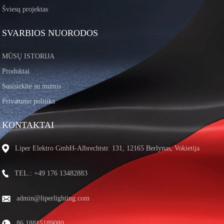
Šviesų projektas
SVARBIOS NUORODOS
MŪSŲ ISTORIJA
Produktai
Susisiekite su mumis
Privatumo politika
KONTAKTAI
Liper Elektro GmbH-Albrechtstr. 131, 12165 Berlynas, Vokietija
TEL.: +49 176 13482883
admin@liperlighting.com
86 18815189080