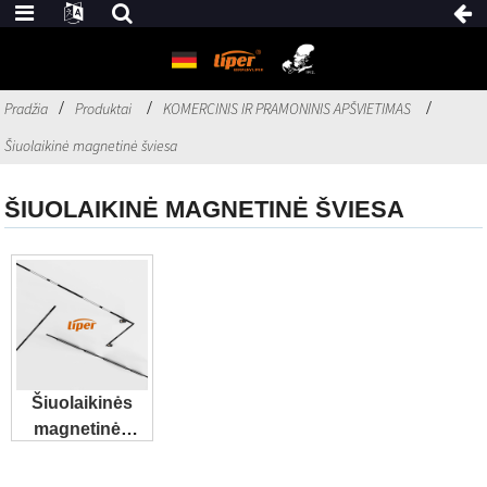
Pradžia
Produktai
KOMERCINIS IR PRAMONINIS APŠVIETIMAS
Šiuolaikinė magnetinė šviesa
ŠIUOLAIKINĖ MAGNETINĖ ŠVIESA
Šiuolaikinės
magnetinės
lemputės