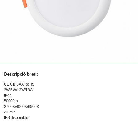
Descripció breu:
CE CB SAA RoHS
3W/6W/12W/18W
IP44
50000 h
2700K/4000K/6500K
Alumini
IES disponible