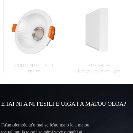
MOLI I LALO O LE GT
EMS SERIES
SERIES
DOWNLIGHT SQUARE
E IAI NI A NI FESILI E UIGA I A MATOU OLOA?
Fa'amolemole tu'u mai se fe'au ma o le a matou
toe tali atu ia te oe i se taimi vave e mafai ai.