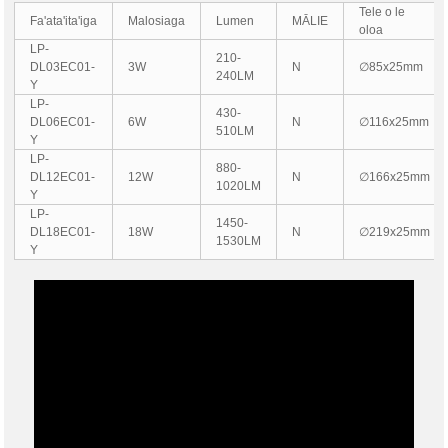
Tele o le
Fa'ata'ita'iga
Malosiaga
Lumen
MĀLIE
oloa
LP-
210-
DL03EC01-
3W
N
∅85x25mm
240LM
Y
LP-
430-
DL06EC01-
6W
N
∅116x25mm
510LM
Y
LP-
880-
DL12EC01-
12W
N
∅166x25mm
1020LM
Y
LP-
1450-
DL18EC01-
18W
N
∅219x25mm
1530LM
Y