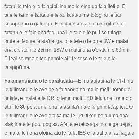
fetaui le tele o le fa'apipi'iina ma le oloa ua fa'alilolilo. E
tele le taimi e fa'aalu e le au fa'atau ma totogi ai le tau
fa'aopoopo o galuega. E mafai e a matou moli uila fou i
totonu o le fale ona fetu'una'i le tele o le pu i se tulaga
lautele. Mo se fa'ata'ita'iga, o le tele o le pu e 3W e ​​mafai
ona o'o atu i le 25mm, 18W e mafai ona o'o atu i le 60mm.
E leai se mea e toe popole ai i le sese o le tele o le
fa'apipi'iina.
Fa'amanuiaga o le parakalafa—
E mafaufauina le CRI ma
le tulimanu o le ave pe a faʻaaogaina mo le moli i totonu o
le fale, e mafai e le CRI o lenei moli LED fetuʻunaʻi ona oʻo
atu i le 80 pe a uma ona faʻataʻitaʻiina e le polo faʻapitoa. O
le tulimanu o le ave e tusa ma le 120 tikeri pe a uma ona
siakiina e le potu pogisa. Afai e te talosaga mo le galuega,
e mafai foʻi ona ofoina atu le faila IES e faʻaalia ai aafiaga o