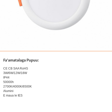
Fa'amatalaga Pupuu:
CE CB SAA RoHS
3W/6W/12W/18W
IP44
50000h
2700K/4000K/6500K
Alumini
E maua le IES