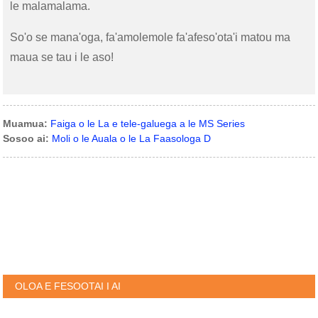
le malamalama.
So'o se mana'oga, fa'amolemole fa'afeso'ota'i matou ma
maua se tau i le aso!
Muamua:
Faiga o le La e tele-galuega a le MS Series
Sosoo ai:
Moli o le Auala o le La Faasologa D
OLOA E FESOOTAI I AI