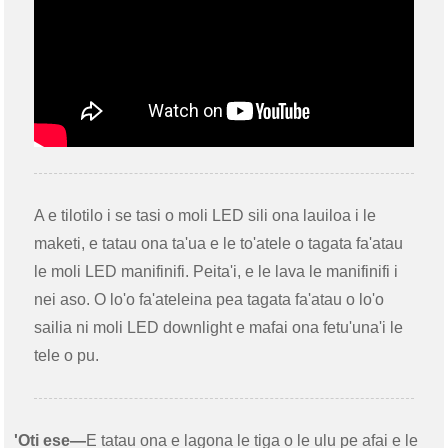
A e tilotilo i se tasi o moli LED sili ona lauiloa i le
maketi, e tatau ona ta'ua e le to'atele o tagata fa'atau
le moli LED manifinifi. Peita'i, e le lava le manifinifi i
nei aso. O lo'o fa'ateleina pea tagata fa'atau o lo'o
sailia ni moli LED downlight e mafai ona fetu'una'i le
tele o pu.
'Oti ese—
E tatau ona e lagona le tiga o le ulu pe afai e le