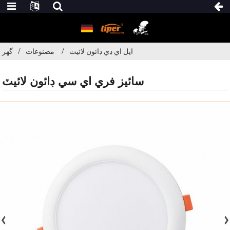
ايل اي ڊي ڊائون لائيٽ
مصنوعات
گھر
سائيز فري اي سي ڊائون لائيٽ