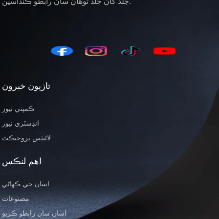
جلد کان جلد توھان سان رابطو ڪنداسين.
تازيون خبرون
ڪمپني نيوز
انڊسٽري نيوز
لائيٽس پروجيڪٽ
اهم لنڪس
اسان جي ڪهاڻي
مصنوعات
اسان سان رابطو ڪريو