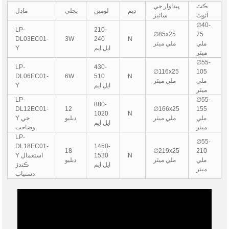
ڪٽ
پيداوار جي
ڊيم
لومين
بجلي
ماڊل
آئوٽ
سائيز
∅40-
LP-
210-
∅85x25
75
DL03EC01-
3W
240
N
ملي
ملي ميٽر
ايل ايم
Y
ميٽر
∅55-
LP-
430-
∅116x25
105
DL06EC01-
6W
510
N
ملي
ملي ميٽر
ايل ايم
Y
ميٽر
LP-
∅55-
880-
DL12EC01-
12
∅166x25
155
1020
N
ملي
ملي ميٽر
ڊبليو
Y جي
ايل ايم
ميٽر
وضاحت
LP-
∅55-
DL18EC01-
1450-
18
∅219x25
210
N
1530
Y استعمال
ملي
ملي ميٽر
ڊبليو
ايل ايم
ڪندڙ
ميٽر
دستياب