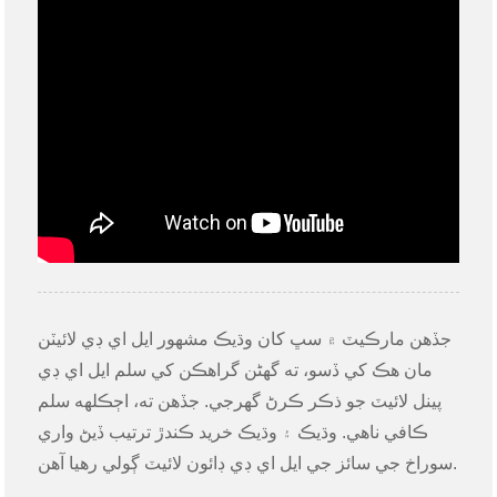
جڏهن مارڪيٽ ۾ سڀ کان وڌيڪ مشهور ايل اي ڊي لائيٽن
مان هڪ کي ڏسو، ته گھڻن گراهڪن کي سلم ايل اي ڊي
پينل لائيٽ جو ذڪر ڪرڻ گهرجي. جڏهن ته، اڄڪلهه سلم
ڪافي ناهي. وڌيڪ ۽ وڌيڪ خريد ڪندڙ ترتيب ڏيڻ واري
سوراخ جي سائز جي ايل اي ڊي ڊائون لائيٽ ڳولي رهيا آهن.