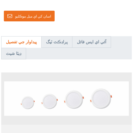
اسان کي اي ميل موڪليو
آئي اي ايس فائل
پراڊڪٽ ٽيگ
پيداوار جي تفصيل
ڊيٽا شيٽ