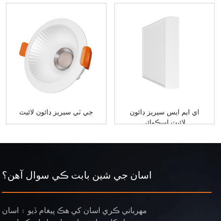
اي ايم ايس سيريز ڊائون
جي ٽي سيريز ڊائون لائيٽ
لائيٽ اسڪوائر
اسان جي شين بابت ڪي سوال آهن؟
مھرباني ڪري اسان کي ھڪ پيغام ڏيو ۽ اسان