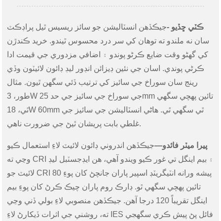
ڪٽي ڇڏيو -
جيڪڏهن انسٽاليشن جو سائز ريسيس ٿيل پراڊڪٽ
سان نه ملندو ته توهان کي سر درد محسوس ٿيندو. خريد ڪندڙن
کي گهڻو وقت ضايع ڪرڻو پوندو ۽ اضافي مزدوري جي قيمت ادا
ڪرڻي پوندي. اسان جي نئين ڊيزائن انڊور ليڊ ڊائون لائيٽون وڏي
رينج سان سوراخ جي سائيز کي ترتيب ڏئي سگهن ٿيون. مثال
طور، 3W جي سوراخ جي سائيز جي حد 25mm تائين پهچي سگهي
ٿي، 18W 60mm ٿي سگهي ٿي. هاڻي انسٽاليشن جي سائيز جي
غلطي بابت پريشان ٿيڻ جي ضرورت ناهي.
پيرا ميٽر فائدو—
جيڪڏهن اندروني ڊائون لائيٽ لاءِ استعمال ڪيو
وڃي ته CRI ۽ بيم اينگل تي غور ڪيو ويندو آهي، هن ايڊجسٽبل ليڊ
لائيٽ جو CRI پيشه ورانه انٽيگريٽڊ اسپير پاران جانچڻ کان پوءِ 80
تائين پهچي سگهي ٿو. ڊارڪ روم پاران چيڪ ڪرڻ کان پوءِ بيم
اينگل تقريباً 120 درجا آهن. جيڪڏهن منصوبي لاءِ بولي ڏني وڃي
ته، روشني جي اثرات ڏيکارڻ لاءِ IES فائل پڻ پيش ڪري سگهجي