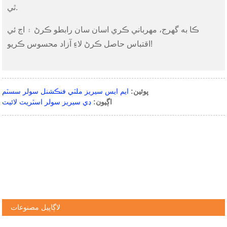
ٿي.
ڪا به گهرج، مهرباني ڪري اسان سان رابطو ڪرڻ ۽ اڄ ئي
اقتباس حاصل ڪرڻ لاءِ آزاد محسوس ڪريو!
پوئين:
ايم ايس سيريز ملٽي فنڪشنل سولر سسٽم
اڳيون:
ڊي سيريز سولر اسٽريٽ لائيٽ
لاڳاپيل مصنوعات