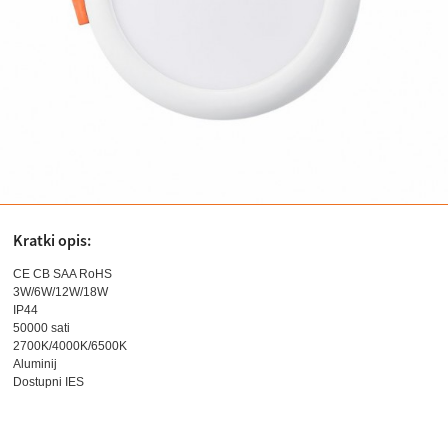
Kratki opis:
CE CB SAA RoHS
3W/6W/12W/18W
IP44
50000 sati
2700K/4000K/6500K
Aluminij
Dostupni IES