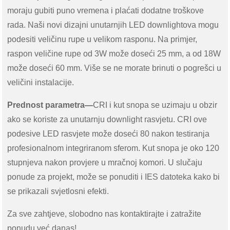
moraju gubiti puno vremena i plaćati dodatne troškove
rada. Naši novi dizajni unutarnjih LED downlightova mogu
podesiti veličinu rupe u velikom rasponu. Na primjer,
raspon veličine rupe od 3W može doseći 25 mm, a od 18W
može doseći 60 mm. Više se ne morate brinuti o pogrešci u
veličini instalacije.
Prednost parametra—
CRI i kut snopa se uzimaju u obzir
ako se koriste za unutarnju downlight rasvjetu. CRI ove
podesive LED rasvjete može doseći 80 nakon testiranja
profesionalnom integriranom sferom. Kut snopa je oko 120
stupnjeva nakon provjere u mračnoj komori. U slučaju
ponude za projekt, može se ponuditi i IES datoteka kako bi
se prikazali svjetlosni efekti.
Za sve zahtjeve, slobodno nas kontaktirajte i zatražite
ponudu već danas!