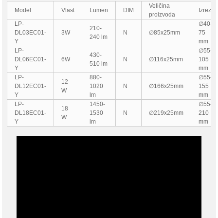
Veličina
Model
Vlast
Lumen
DIM
Izrez
proizvoda
LP-
∅40-
210-
DL03EC01-
3W
N
∅85x25mm
75
240 lm
Y
mm
LP-
∅55-
430-
DL06EC01-
6W
N
∅116x25mm
105
510 lm
Y
mm
LP-
880-
∅55-
12
DL12EC01-
1020
N
∅166x25mm
155
W
Y
lm
mm
LP-
1450-
∅55-
18
DL18EC01-
1530
N
∅219x25mm
210
W
Y
lm
mm