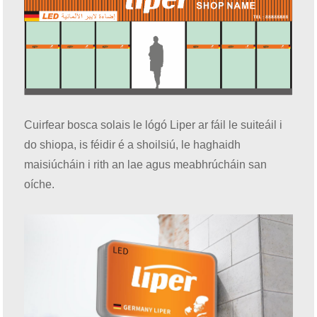
Cuirfear bosca solais le lógó Liper ar fáil le suiteáil i
do shiopa, is féidir é a shoilsiú, le haghaidh
maisiúcháin i rith an lae agus meabhrúcháin san
oíche.