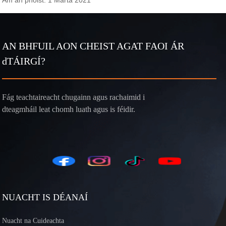
Am an phoist: 1 Márta 2021
AN BHFUIL AON CHEIST AGAT FAOI ÁR
dTÁIRGÍ?
Fág teachtaireacht chugainn agus rachaimid i
dteagmháil leat chomh luath agus is féidir.
NUACHT IS DÉANAÍ
Nuacht na Cuideachta