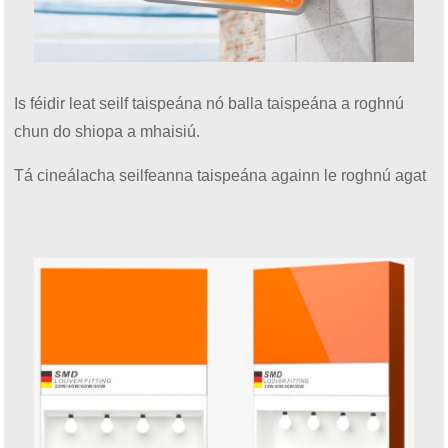
Is féidir leat seilf taispeána nó balla taispeána a roghnú
chun do shiopa a mhaisiú.
Tá cineálacha seilfeanna taispeána againn le roghnú agat