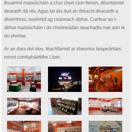
thuairimí maisiúcháin a chur chun cinn freisin, déanfaimid
dearadh dá réir. Agus tar éis duit an dréacht dearaidh a
dheimhniú, tosóimid ag ceannach ábhar. Cuirfear an t-
ábhar maisiúcháin i do choimeádán seachadta mar aon le
do shoilse.
Ar an dara dul síos, féachfaimid ar sheomra taispeántais
roinnt comhpháirtithe Liper.