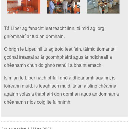
Tá Liper ag fanacht leat teacht linn, táimid ag lorg
gníomhairí ar fud an domhain.
Oibrigh le Liper, níl tú ag troid leat féin, táimid tiomanta i
gcónaí freastal ar ár gcomhpháirtí agus ár ndícheall a
dhéanamh chun do ghnó rathúil a bhaint amach.
Is mian le Liper nach bhfuil gnó á dhéanamh againn, is
foireann muid, is teaghlach muid, tá an aisling chéanna
againn solas a thabhairt don domhan agus an domhan a
dhéanamh níos coigilte fuinnimh.