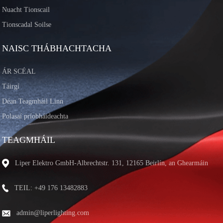
Nuacht Tionscail
Tionscadal Soilse
NAISC THÁBHACHTACHA
ÁR SCÉAL
Táirgí
Déan Teagmháil Linn
Polasaí príobháideachta
TEAGMHÁIL
Liper Elektro GmbH-Albrechtstr. 131, 12165 Beirlín, an Ghearmáin
TEIL: +49 176 13482883
admin@liperlighting.com