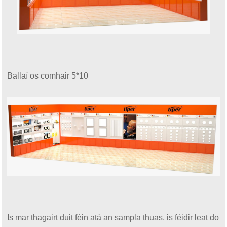
Ballaí os comhair 5*10
Is mar thagairt duit féin atá an sampla thuas, is féidir leat do