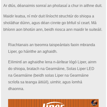
Ar dtús, déanaimis sonraí an pholasaí a chur in aithne duit.
Maidir leatsa, ní mór duit líníocht struchtúr do shiopa a
sholáthar dúinn, agus déan cinnte go bhfuil sí ceart. Má
bhíonn aon bhotún ann, beidh riosca ann maidir le suiteáil.
Riachtanais an tseomra taispeántais faoin mbranda
Liper, go háirithe an aghaidh.
Eilimintí an aghaidhe lena n-áirítear lógó Liper, ainm
do shiopa, bratach na Gearmáine, Solas Liper LED
na Gearmáine (beidh solas Liper na Gearmáine
scríofa sa teanga áitiúil), uimhir, agus íomhá
dhaonna.