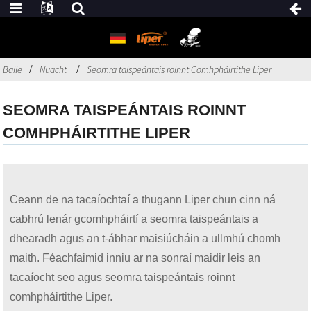
Baile
Nuacht
Seomra taispeántais roinnt Comhpháirtithe Liper
SEOMRA TAISPEÁNTAIS ROINNT
COMHPHÁIRTITHE LIPER
Ceann de na tacaíochtaí a thugann Liper chun cinn ná
cabhrú lenár gcomhpháirtí a seomra taispeántais a
dhearadh agus an t-ábhar maisiúcháin a ullmhú chomh
maith. Féachfaimid inniu ar na sonraí maidir leis an
tacaíocht seo agus seomra taispeántais roinnt
comhpháirtithe Liper.