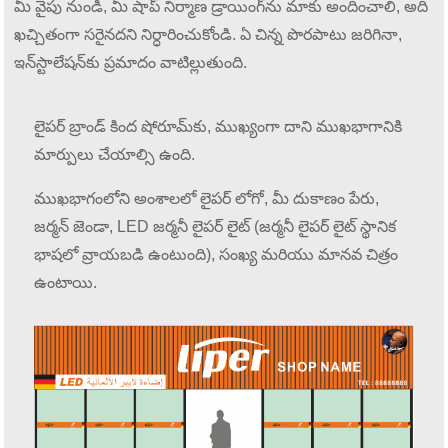
మీ వైపు నుండి, మీ షాప్ నిర్మాణ డ్రాయింగ్‌ను మాకు అందించాలి, అది
ఖచ్చితంగా సరైనదని నిర్ధారించుకోండి. ఏ చిన్న పొరపాటు జరిగినా,
ఇన్‌స్టాలేషన్‌కు ప్రమాదం వాటిల్లుతుంది.
లైపర్ బ్రాండ్ కింద షోరూమ్‌కు, ముఖ్యంగా దాని ముఖభాగానికి
మార్పులు చేయాల్సి ఉంది.
ముఖభాగంలోని అంశాలలో లైపర్ లోగో, మీ దుకాణం పేరు,
జర్మన్ జెండా, LED జర్మనీ లైపర్ లైట్ (జర్మనీ లైపర్ లైట్ స్థానిక
భాషలో వ్రాయబడి ఉంటుంది), సంఖ్య మరియు మానవ చిత్రం
ఉంటాయి.