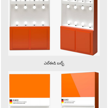
ఎల్ఈడి బల్బ్