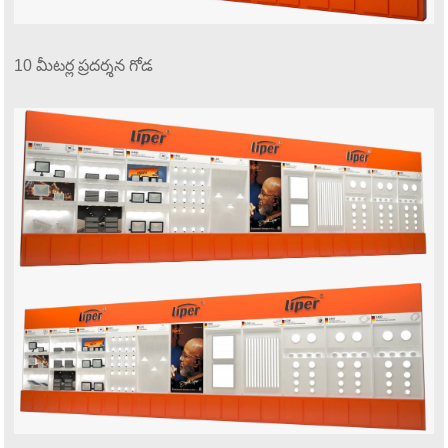
10 మీటర్ల ప్రదర్శన గోడ