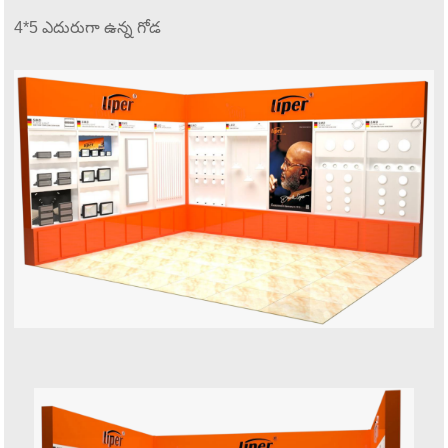
4*5 ఎదురుగా ఉన్న గోడ