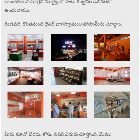
అలంకరణ సామాగ్రిని మీ లైట్లతో పాటు కంటైనర్ డెలివరీలో
ఉంచుతాము.
రెండవది, కొంతమంది లైపర్ భాగస్వాముల షోరూమ్‌ను చూద్దాం.
మీరు మాతో చేరడం కోసం లిపర్ ఎదురుచూస్తోంది, మేము