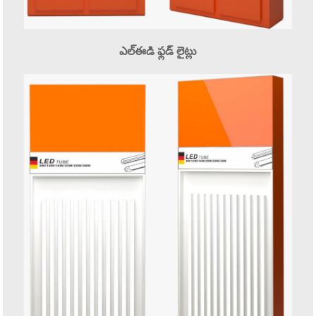
ఎల్ఈడి ఫ్లడ్ లైట్లు