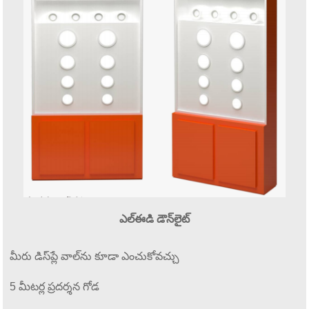
ఎల్ఈడి డౌన్‌లైట్
మీరు డిస్‌ప్లే వాల్‌ను కూడా ఎంచుకోవచ్చు
5 మీటర్ల ప్రదర్శన గోడ