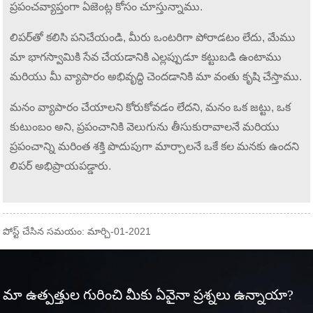
ప్రపంచవ్యాప్తంగా ఏజెంట్ల కోసం చూస్తున్నాము.
లిపర్‌తో కలిసి పనిచేయండి, మీరు ఒంటరిగా పోరాడటం లేదు, మేము
మా భాగస్వామికి సేవ చేయడానికి ఎల్లప్పుడూ కట్టుబడి ఉంటాము
మరియు మీ వ్యాపారం అభివృద్ధి చెందడానికి మా వంతు కృషి చేస్తాము.
మనం వ్యాపారం చేయాలని కోరుకోవడం లేదని, మనం ఒక జట్టు, ఒక
కుటుంబం అని, ప్రపంచానికి వెలుగును తీసుకురావాలనే మరియు
ప్రపంచాన్ని మరింత శక్తి పొదుపుగా మార్చాలనే ఒకే కల మనకు ఉందని
లిపర్ అభిప్రాయపడ్డారు.
పోస్ట్ చేసిన సమయం: మార్చి-01-2021
మా ఉత్పత్తుల గురించి మీకు ఏవైనా ప్రశ్నలు ఉన్నాయా?