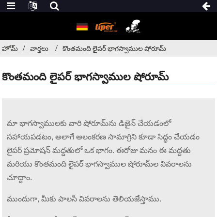
హోమ్
వార్తలు
కొంతమంది లైపర్ భాగస్వాముల షోరూమ్
కొంతమంది లైపర్ భాగస్వాముల షోరూమ్
మా భాగస్వాములకు వారి షోరూమ్‌ను డిజైన్ చేయడంలో
సహాయపడటం, అలాగే అలంకరణ సామాగ్రిని కూడా సిద్ధం చేయడం
లైపర్ ప్రమోషన్ మద్దతులో ఒక భాగం. ఈరోజు మనం ఈ మద్దతు
మరియు కొంతమంది లైపర్ భాగస్వాముల షోరూమ్‌ల వివరాలను
చూద్దాం.
ముందుగా, మీకు పాలసీ వివరాలను తెలియజేస్తాము.