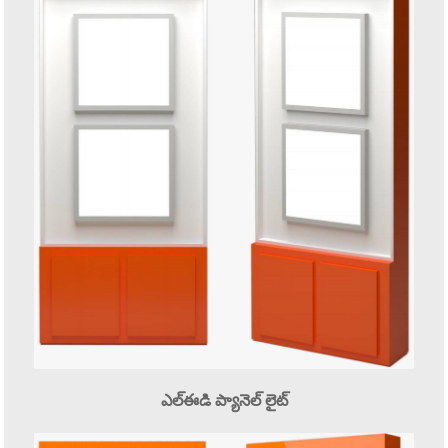
ఎల్ఈడి ప్యానెల్ లైట్