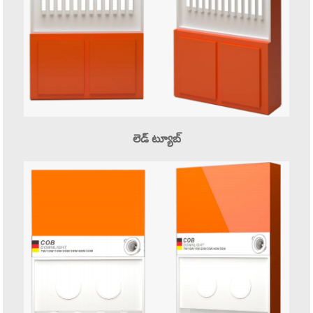
లెడ్ ట్యూబ్