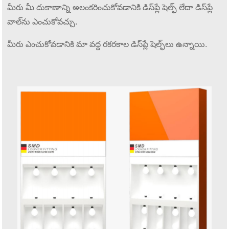
మీరు మీ దుకాణాన్ని అలంకరించుకోవడానికి డిస్‌ప్లే షెల్ఫ్ లేదా డిస్‌ప్లే
వాల్‌ను ఎంచుకోవచ్చు.
మీరు ఎంచుకోవడానికి మా వద్ద రకరకాల డిస్‌ప్లే షెల్ఫ్‌లు ఉన్నాయి.