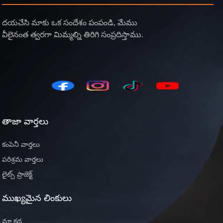
దయచేసి మాకు ఒక సందేశం పంపండి, మేము
వీలైనంత త్వరగా మిమ్మల్ని తిరిగి సంప్రదిస్తాము.
తాజా వార్తలు
కంపెనీ వార్తలు
పరిశ్రమ వార్తలు
లైట్స్ ప్రాజెక్ట్
ముఖ్యమైన లింకులు
మా కథ