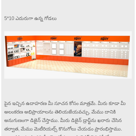
5*10 ఎదురుగా ఉన్న గోడలు
పైన ఇచ్చిన ఉదాహరణ మీ సూచన కోసం మాత్రమే. మీరు కూడా మీ
అలంకరణ అభిప్రాయాలను తెలియజేయవచ్చు, మేము దానికి
అనుగుణంగా డిజైన్ చేస్తాము. మీరు డిజైన్ డ్రాఫ్ట్‌ను ఖరారు చేసిన
తర్వాత, మేము మెటీరియల్స్ కొనుగోలు చేయడం ప్రారంభిస్తాము.