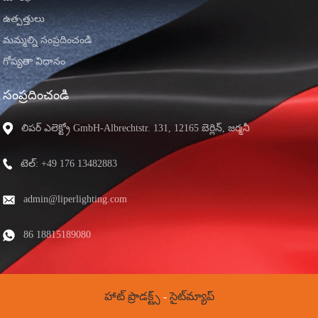
ఉత్పత్తులు
మమ్మల్ని సంప్రదించండి
గోప్యతా విధానం
సంప్రదించండి
లిపర్ ఎలెక్ట్రో GmbH-Albrechtstr. 131, 12165 బెర్లిన్, జర్మనీ
టెల్: +49 176 13482883
admin@liperlighting.com
86 18815189080
హాట్ ప్రొడక్ట్స్
-
సైట్‌మ్యాప్
© కాపీరైట్ - 2020-2025 : సర్వ హక్కులు సంరక్షించబడినవి. స్నేహితుల గొలుసు: |