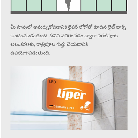
మీ షాపులో అమర్చుకోవడానికి లైపర్ లోగోతో కూడిన లైట్ బాక్స్
అందించబడుతుంది. దీనిని వెలిగించడం ద్వారా పగటిపూట
అలంకరణకు, రాత్రిపూట గుర్తు చేయడానికి
ఉపయోగపడుతుంది.