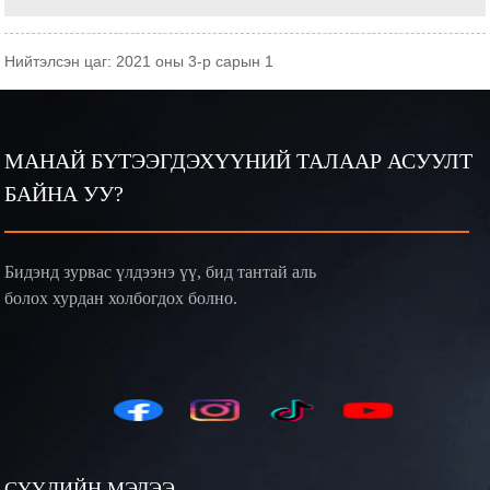
Нийтэлсэн цаг: 2021 оны 3-р сарын 1
МАНАЙ БҮТЭЭГДЭХҮҮНИЙ ТАЛААР АСУУЛТ
БАЙНА УУ?
Бидэнд зурвас үлдээнэ үү, бид тантай аль
болох хурдан холбогдох болно.
СҮҮЛИЙН МЭДЭЭ