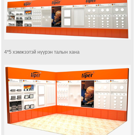
4*5 хэмжээтэй нүүрэн талын хана