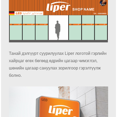
Танай дэлгүүрт суурилуулах Liper логотой гэрлийн
хайрцаг өгөх бөгөөд өдрийн цагаар чимэглэл,
шөнийн цагаар сануулах зорилгоор гэрэлтүүлж
болно.