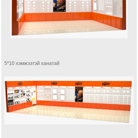
5*10 хэмжээтэй ханатай