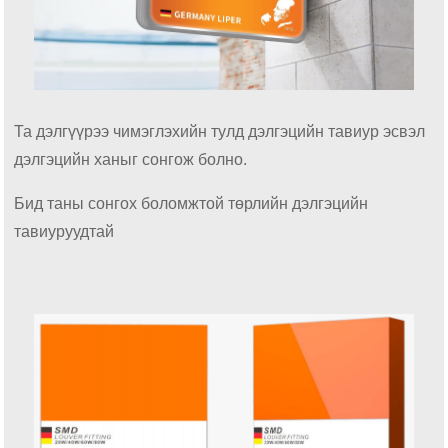
Та дэлгүүрээ чимэглэхийн тулд дэлгэцийн тавиур эсвэл
дэлгэцийн ханыг сонгож болно.
Бид таны сонгох боломжтой төрлийн дэлгэцийн
тавиуруудтай