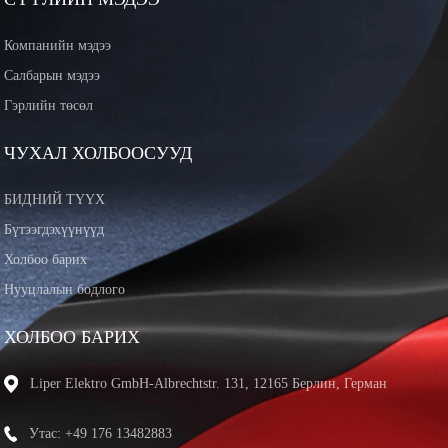
Компанийн мэдээ
Салбарын мэдээ
Гэрлийн төсөл
ЧУХАЛ ХОЛБООСУУД
БИДНИЙ ТҮҮХ
Бүтээгдэхүүнүүд
Холбоо барих
Нууцлалын бодлого
ХОЛБОО БАРИХ
Liper Elektro GmbH-Albrechtstr. 131, 12165 Берлин, Герман
Утас: +49 176 13482883