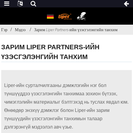
Гэр
Мэдээ
Зарим Liper Partners-ийн үзэсгэлэнгийн танхим
ЗАРИМ LIPER PARTNERS-ИЙН
ҮЗЭСГЭЛЭНГИЙН ТАНХИМ
Liper-ийн сурталчилгааны дэмжлэгийн нэг бол
түншүүддээ үзэсгэлэнгийн танхимаа зохион бүтээх,
чимэглэлийн материалыг бэлтгэхэд нь туслах явдал юм.
Өнөөдөр энэхүү дэмжлэг болон Liper-ийн зарим
түншүүдийн үзэсгэлэнгийн танхимын талаар
дэлгэрэнгүй мэдээлэл авч үзье.