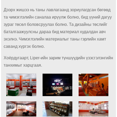
Дээрх жишээ нь таны лавлагаанд зориулагдсан бөгөөд
та чимэглэлийн саналаа ирүүлж болно, бид үүний дагуу
зураг төсөл боловсруулах болно. Та дизайны төслийг
баталгаажуулсны дараа бид материал худалдан авч
эхэлнэ. Чимэглэлийн материалыг таны гэрлийн хамт
саванд хүргэх болно.
Хоёрдугаарт, Liper-ийн зарим түншүүдийн үзэсгэлэнгийн
танхимыг харцгаая.