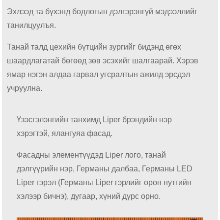
Эхлээд та бүхэнд бодлогын дэлгэрэнгүй мэдээллийг
танилцуулъя.
Танай талд цехийн бүтцийн зургийг бидэнд өгөх
шаардлагатай бөгөөд зөв эсэхийг шалгаарай. Хэрэв
ямар нэгэн алдаа гарвал угсралтын ажилд эрсдэл
учруулна.
Үзэсгэлэнгийн танхимд Liper брэндийн нэр
хэрэгтэй, ялангуяа фасад.
Фасадны элементүүдэд Liper лого, танай
дэлгүүрийн нэр, Германы далбаа, Германы LED
Liper гэрэл (Германы Liper гэрлийг орон нутгийн
хэлээр бичнэ), дугаар, хүний ​​дүрс орно.