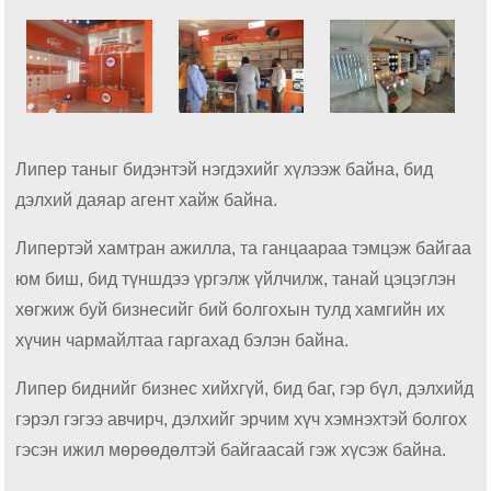
Липер таныг бидэнтэй нэгдэхийг хүлээж байна, бид
дэлхий даяар агент хайж байна.
Липертэй хамтран ажилла, та ганцаараа тэмцэж байгаа
юм биш, бид түншдээ үргэлж үйлчилж, танай цэцэглэн
хөгжиж буй бизнесийг бий болгохын тулд хамгийн их
хүчин чармайлтаа гаргахад бэлэн байна.
Липер биднийг бизнес хийхгүй, бид баг, гэр бүл, дэлхийд
гэрэл гэгээ авчирч, дэлхийг эрчим хүч хэмнэхтэй болгох
гэсэн ижил мөрөөдөлтэй байгаасай гэж хүсэж байна.