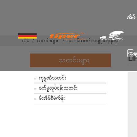
အိမ်
အိမ်
သတင်းများ
Liper မိတ်ဖက်အချို့၏ ပြခန်း
ကြှန
LI
သတင်းများ
ကုမ္ပဏီသတင်း
စက်မှုလုပ်ငန်းသတင်း
မီးအိမ်စီမံကိန်း