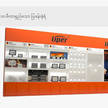
၁၀ မီတာရှည်သော ပြခန်းနံရံ