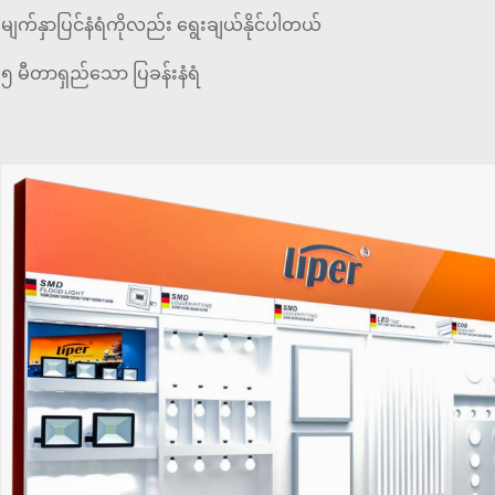
မျက်နှာပြင်နံရံကိုလည်း ရွေးချယ်နိုင်ပါတယ်
၅ မီတာရှည်သော ပြခန်းနံရံ