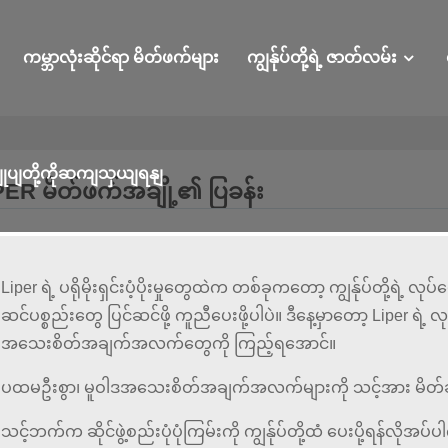
ကမ္ဘာလုံးဆိုင်ရာ မိတ်ဖက်များ
ကျွန်ုပ်တို့ရဲ့ ဇာတ်လမ်း
ျုပျတို့ကိုဆကျသှယျရနျ
PER မိတ်ဖက်အချို့၏ ပြခန်း
Liper ရဲ့ ပရိုမိုးရှင်းပံ့ပိုးမှုတွေထဲက တစ်ခုကတော့ ကျွန်ုပ်တို့ရဲ့ လုပ်ဖော
ဆင်ပစ္စည်းတွေ ပြင်ဆင်ဖို့ ကူညီပေးဖို့ပါပဲ။ ဒီနေ့မှာတော့ Liper ရဲ့ လုပ်ဖ
အသေးစိတ်အချက်အလက်တွေကို ကြည့်ရအောင်။
ပထမဦးစွာ၊ မူဝါဒအသေးစိတ်အချက်အလက်များကို သင့်အား မိတ
သင့်ဘက်က ဆိုင်ဖွဲ့စည်းပုံပုံကြမ်းကို ကျွန်ုပ်တို့ထံ ပေးပို့ရန်လိ