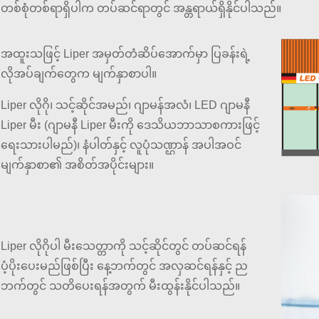
တစ်စုံတစ်ရာရှိပါက တပ်ဆင်ရာတွင် အန္တရာယ်ရှိနိုင်ပါသည်။
အထူးသဖြင့် Liper အမှတ်တံဆိပ်အောက်မှာ ပြခန်းရဲ့
လိုအပ်ချက်တွေက မျက်နှာစာပါ။
Liper လိုဂို၊ သင့်ဆိုင်အမည်၊ ဂျာမန်အလံ၊ LED ဂျာမနီ
Liper မီး (ဂျာမနီ Liper မီးကို ဒေသိယဘာသာစကားဖြင့်
ရေးသားပါမည်)၊ နံပါတ်နှင့် လူပုံသဏ္ဌာန် အပါအဝင်
မျက်နှာစာ၏ အစိတ်အပိုင်းများ။
Liper လိုဂိုပါ မီးသေတ္တာကို သင့်ဆိုင်တွင် တပ်ဆင်ရန်
ပံ့ပိုးပေးမည်ဖြစ်ပြီး နေ့ဘက်တွင် အလှဆင်ရန်နှင့် ည
ဘက်တွင် သတိပေးရန်အတွက် မီးထွန်းနိုင်ပါသည်။