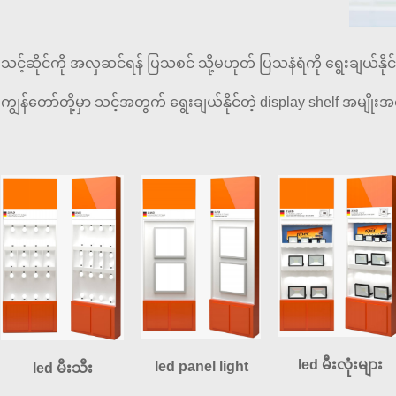
သင့်ဆိုင်ကို အလှဆင်ရန် ပြသစင် သို့မဟုတ် ပြသနံရံကို ရွေးချယ်နိ
ကျွန်တော်တို့မှာ သင့်အတွက် ရွေးချယ်နိုင်တဲ့ display shelf အမျို
led မီးလုံးများ
led panel light
led မီးသီး