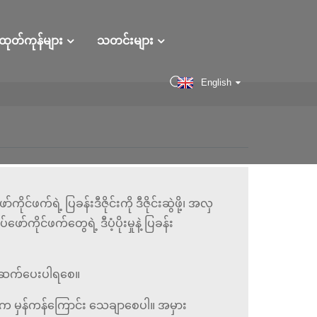
ထုတ်ကုန်များ
သတင်းများ
English
်ကိုင်ဖက်ရဲ့ ပြခန်းဒီဇိုင်းကို ဒီဇိုင်းဆွဲဖို့၊ အလှ
ော်ကိုင်ဖက်တွေရဲ့ ဒီပံ့ပိုးမှုနဲ့ ပြခန်း
်ဆက်ပေးပါရစေ။
ုအပ်ပါက မှန်ကန်ကြောင်း သေချာစေပါ။ အမှား