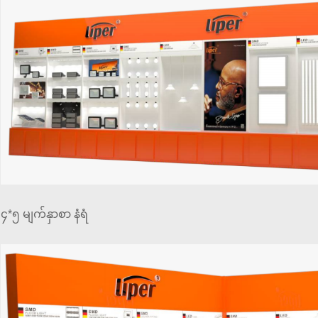
၄*၅ မျက်နှာစာ နံရံ