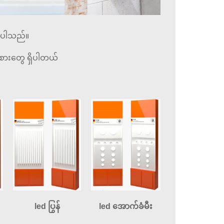
ုင်ပါသည်။
းအစားတွေ ရှိပါတယ်
led အောက်ခံမီး
led ပြွန်