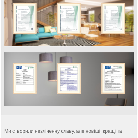
Ми створили незліченну славу, але новіші, кращі та