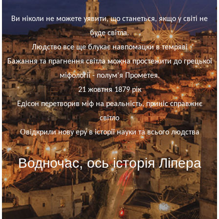
Ви ніколи не можете уявити, що станеться, якщо у світі не
буде світла.
Людство все ще блукає навпомацки в темряві
Бажання та прагнення світла можна простежити до грецької
міфології - полум'я Прометея.
21 жовтня
1879 рік
Едісон перетворив міф на реальність, приніс справжнє
світло
O
відкрили нову еру в історії науки та всього людства
Водночас, ось історія Ліпера